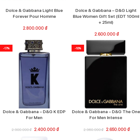
Dolce & Gabbana Light Blue
Dolce & Gabbana – D&G Light
Forever Pour Homme
Blue Women Gift Set (EDT 100ml
+ 25ml)
2.800.000
₫
2.600.000
₫
-17%
-10%
Dolce & Gabbana – D&G K EDP
Dolce & Gabbana – D&G The One
For Men
For Men Intense
2.400.000
₫
2.650.000
₫
2.900.000
₫
2.960.000
₫