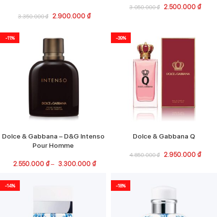
2.500.000
₫
3.050.000
₫
2.900.000
₫
3.350.000
₫
-11%
-39%
Dolce & Gabbana – D&G Intenso
Dolce & Gabbana Q
Pour Homme
2.950.000
₫
4.850.000
₫
2.550.000
₫
–
3.300.000
₫
-14%
-18%