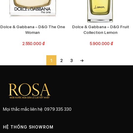
Dolce & Gabbana – D&G The One
Dolce & Gabbana – D&G Fruit
Woman
Collection Lemon
2.550.000
₫
5.900.000
₫
1
2
3
→
Mọi thắc mắc liên hệ: 0979 335 330
HỆ THỐNG SHOWROM