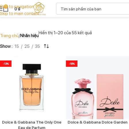
Skip to navigation
0
0
₫
Skip to main content
Hiển thị 1–20 của 55 kết quả
Trang chủ
Nhãn hiệu
Show
15
25
35
-13%
-18%
Dolce & Gabbana The Only One
Dolce & Gabbana Dolce Garden
Eau de Parfum