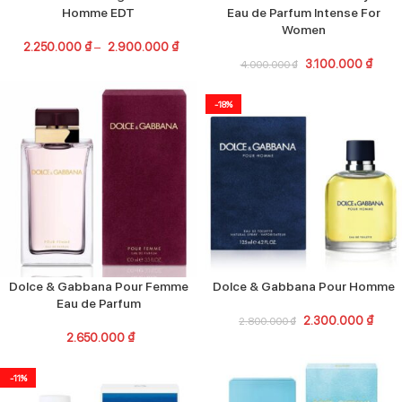
Homme EDT
Eau de Parfum Intense For
Women
2.250.000
₫
–
2.900.000
₫
3.100.000
₫
4.000.000
₫
-18%
Dolce & Gabbana Pour Femme
Dolce & Gabbana Pour Homme
Eau de Parfum
2.300.000
₫
2.800.000
₫
2.650.000
₫
-11%