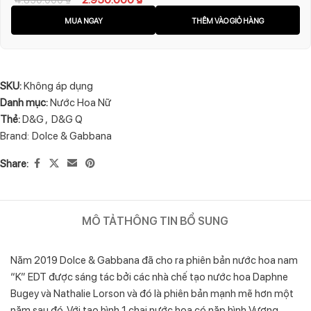
MUA NGAY
THÊM VÀO GIỎ HÀNG
SKU:
Không áp dụng
Danh mục:
Nước Hoa Nữ
Thẻ:
D&G
,
D&G Q
Brand:
Dolce & Gabbana
Share:
MÔ TẢ
THÔNG TIN BỔ SUNG
Năm 2019 Dolce & Gabbana đã cho ra phiên bản nước hoa nam
“K” EDT được sáng tác bởi các nhà chế tạo nước hoa Daphne
Bugey và Nathalie Lorson và đó là phiên bản mạnh mẽ hơn một
năm sau đó. Với tạo hình 1 chai nước hoa có năp hình Vương