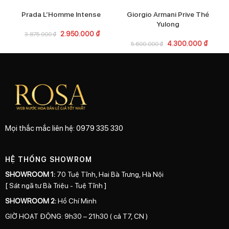
Prada L’Homme Intense
Giorgio Armani Prive Thé
Yulong
2.950.000
₫
3.875.000
₫
4.300.000
₫
5.600.000
₫
Mọi thắc mắc liên hệ: 0979 335 330
HỆ THỐNG SHOWROM
SHOWROOM 1:
70 Tuệ Tĩnh, Hai Bà Trưng, Hà Nội
[ Sát ngã tư Bà Triệu - Tuệ Tĩnh ]
SHOWROOM 2:
Hồ Chí Minh
GIỜ HOẠT ĐỘNG: 9h30 – 21h30 ( cả T7, CN )