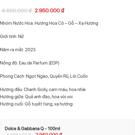
4.850.000
₫
2.950.000
₫
Nhóm Nước Hoa: Hương Hoa Cỏ – Gỗ – Xạ Hương
Giới tính: Nữ
Năm ra mắt: 2023
Nồng độ: Eau de Parfum (EDP)
Phong Cách: Ngọt Ngào, Quyến Rũ, Lôi Cuốn
Hương đầu: Chanh Sicily, cam máu, hoa nhài
Hương giữa: Quả anh đào, hoa vòi voi
Hương cuối: Gỗ tuyết tùng, xạ hương
Dolce & Gabbana Q - 100ml
2.950.000
₫
4.850.000
₫