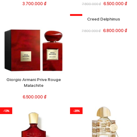
3.700.000
₫
6.500.000
₫
7.800.000
₫
-13%
Creed Delphinus
6.800.000
₫
7.800.000
₫
Giorgio Armani Prive Rouge
Malachite
6.500.000
₫
-13%
-26%