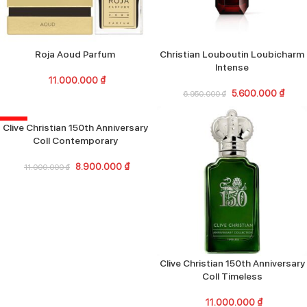
Roja Aoud Parfum
Christian Louboutin Loubicharm
Intense
11.000.000
₫
5.600.000
₫
6.950.000
₫
-19%
Clive Christian 150th Anniversary
Coll Contemporary
8.900.000
₫
11.000.000
₫
Clive Christian 150th Anniversary
Coll Timeless
11.000.000
₫