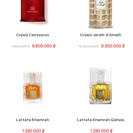
Creed Centaurus
Creed Jardin d’Amalfi
6.800.000
₫
9.300.000
₫
7.800.000
₫
12.500.000
₫
Lattafa Khamrah
Lattafa Khamrah Qahwa
1.250.000
₫
1.250.000
₫