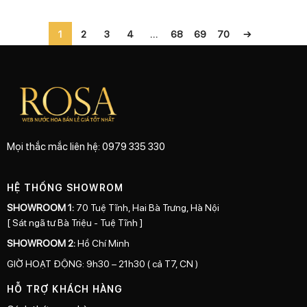
1
2
3
4
…
68
69
70
→
Mọi thắc mắc liên hệ: 0979 335 330
HỆ THỐNG SHOWROM
SHOWROOM 1:
70 Tuệ Tĩnh, Hai Bà Trưng, Hà Nội
[ Sát ngã tư Bà Triệu - Tuệ Tĩnh ]
SHOWROOM 2:
Hồ Chí Minh
GIỜ HOẠT ĐỘNG: 9h30 – 21h30 ( cả T7, CN )
HỖ TRỢ KHÁCH HÀNG