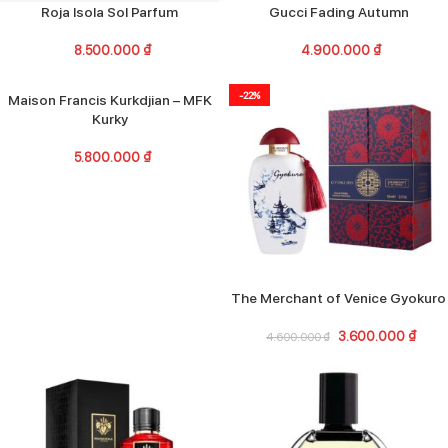
Roja Isola Sol Parfum
Gucci Fading Autumn
8.500.000
₫
4.900.000
₫
-22%
Maison Francis Kurkdjian – MFK
Kurky
5.800.000
₫
The Merchant of Venice Gyokuro
3.600.000
₫
4.600.000
₫