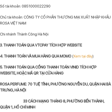
Số tài khoản: 0851000022290
Chủ tài khoản: CÔNG TY CỔ PHẦN THƯƠNG MẠI XUẤT NHẬP KHẨU
ROSA VIỆT NAM
Chi nhánh Thành Công Hà Nội
3. THANH TOÁN QUA VTCPAY TÍCH HỢP WEBSITE
4. THANH TOÁN VÀ MUA HÀNG QUA MOMO
(
Xem tại đây
)
5. THANH TOÁN QUA CỔNG THANH TOÁN VINID TÍCH HỢP
WEBSITE, HOẶC MÃ QR TẠI CỬA HÀNG
ROSA PERFUME: 70 TUỆ TĨNH, PHƯỜNG NGUYỄN DU, QUẬN HAI BÀ
TRƯNG, HÀ NỘI
33 CÁCH MẠNG THÁNG 8, PHƯỜNG BẾN THÀNH,
QUẬN 1, HỒ CHÍ MINH