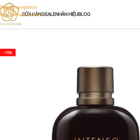
Skip to navigation
CỬA HÀNG
SALE
NHÃN HIỆU
BLOG
Skip to main content
-11%