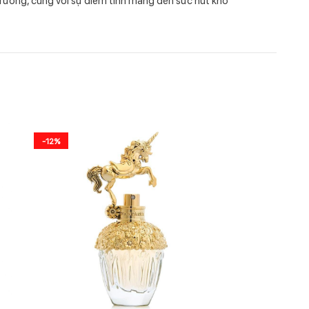
-12%
-40%