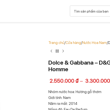
Trang chủ
Cửa hàng
Nước Hoa Nam
D
Dolce & Gabbana – D&G
Homme
2.550.000
₫
–
3.300.00
Nhóm nước hoa: Hương gỗ thơm
Giới tính: Nam
Năm ra mắt: 2014
Nồng độ: Eau De Parfum