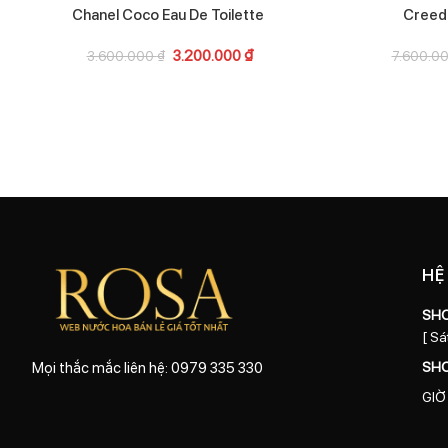
Chanel Coco Eau De Toilette
Creed 
3.200.000
₫
3.600.000
₫
7.600.0
HỆ
SH
[ Sá
SH
Mọi thắc mắc liên hệ: 0979 335 330
GIỜ