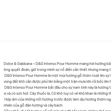
Dolce & Gabbana – D&G Intenso Pour Homme mang hơi hướng bản nă
ông quyết đoán, giữ trong mình sự cổ điển cần thiết nhưng mang t
D&G Intenso Pour Homme là một mùi hương gỗ thơm toát lên sự t
vùng đất khô cằn được phủ lên bằng một trận mưa lớn rồi bốc lên
D&G Intenso Pour Homme bắt đầu cho sự nam tính này là hương th
vị và có sức hút. Cây thuốc lá, Cỏ khô tuy có vẻ khô khan là những 
Hợp âm của những nốt hương trước được làm dịu hương thơm ngát
nhiên của gỗ đàn hương và cây bách.
Tổng thể với nốt hương gỗ nổi trội như đã tổng hợp những thế mạ