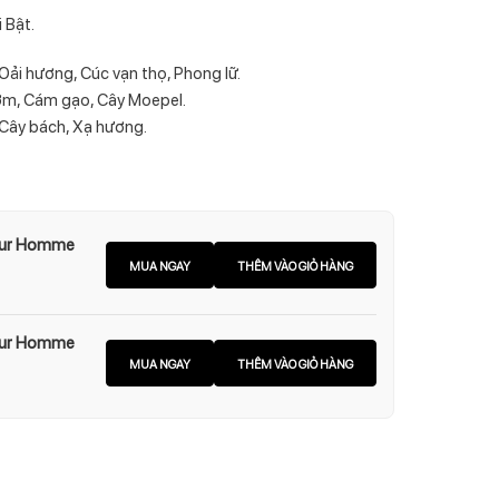
 Bật.
ải hương, Cúc vạn thọ, Phong lữ.
hơm, Cám gạo, Cây Moepel.
Cây bách, Xạ hương.
our Homme
MUA NGAY
THÊM VÀO GIỎ HÀNG
our Homme
MUA NGAY
THÊM VÀO GIỎ HÀNG