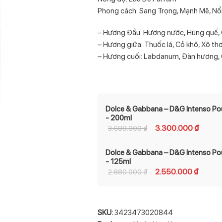
Phong cách: Sang Trọng, Mạnh Mẽ, Nổi
– Hương Đầu: Hương nước, Húng quế, O
– Hương giữa: Thuốc lá, Cỏ khô, Xô t
– Hương cuối: Labdanum, Đàn hương, 
Dolce & Gabbana – D&G Intenso P
- 200ml
3.300.000
₫
3.680.000
₫
Dolce & Gabbana – D&G Intenso P
- 125ml
2.550.000
₫
2.880.000
₫
SKU:
3423473020844