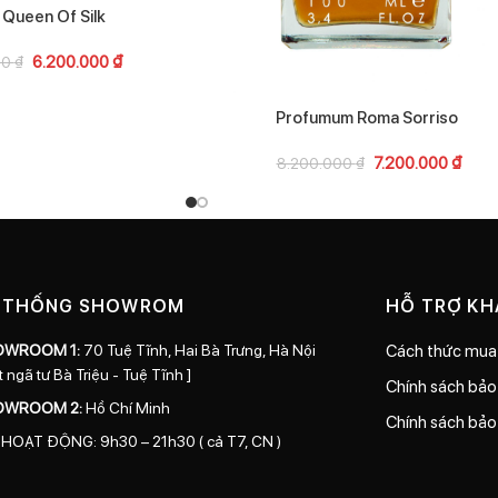
Queen Of Silk
6.200.000
₫
00
₫
Profumum Roma Sorriso
7.200.000
₫
8.200.000
₫
 THỐNG SHOWROM
HỖ TRỢ K
OWROOM 1:
70 Tuệ Tĩnh, Hai Bà Trưng, Hà Nội
Cách thức mua
t ngã tư Bà Triệu - Tuệ Tĩnh ]
Chính sách bả
OWROOM 2:
Hồ Chí Minh
Chính sách bảo
 HOẠT ĐỘNG: 9h30 – 21h30 ( cả T7, CN )