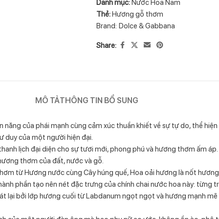
Danh mục:
Nước Hoa Nam
Thẻ:
Hương gỗ thơm
Brand:
Dolce & Gabbana
Share:
MÔ TẢ
THÔNG TIN BỔ SUNG
ng của phái mạnh cùng cảm xúc thuần khiết về sự tự do, thể hiện 
ư duy của một người hiện đại.
hanh lịch đại diện cho sự tươi mới, phong phú và hương thơm ấm á
 hương thơm của đất, nước và gỗ.
ơm từ Hương nước cùng Cây húng quế, Hoa oải hương là nốt hương xu
thành phần tạo nên nét đặc trưng của chính chai nước hoa này: từng trả
 lại bởi lớp hương cuối từ Labdanum ngọt ngọt và hương mạnh mẽ n
nh của một người đàn ông mà bao phụ nữ ao ước, không ồn ào, phô t