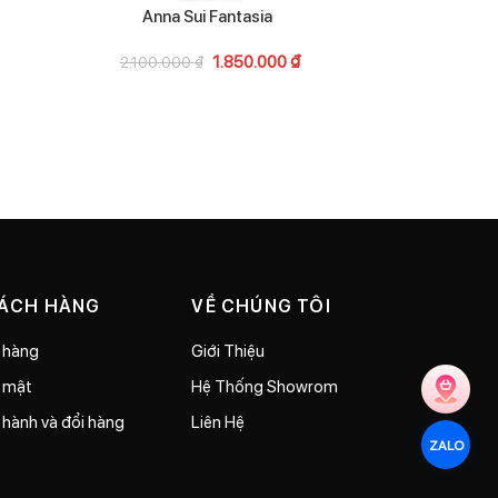
Anna Sui Fantasia
Ca
1.850.000
₫
2.100.000
₫
1.74
HÁCH HÀNG
VỀ CHÚNG TÔI
 hàng
Giới Thiệu
o mật
Hệ Thống Showrom
 hành và đổi hàng
Liên Hệ
ZALO