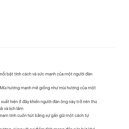
nổi bật tính cách và sức mạnh của một người đàn
p. Mùi hương mạnh mẽ giống như mùi hương của một
ất hiện ở đây khiến người đàn ông này trở nên thú
i và lịch lãm.
am tính cuốn hút bằng sự gần gũi một cách tự
rương, cùng với sự điềm tĩnh mang đến sức hút khó