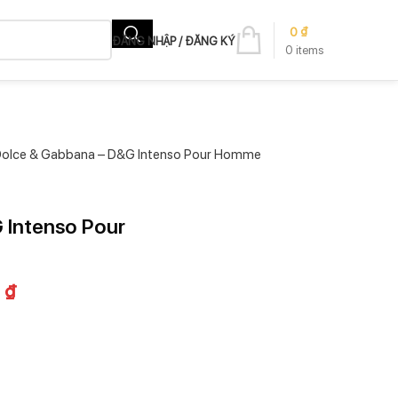
0
₫
ĐĂNG NHẬP / ĐĂNG KÝ
0
items
olce & Gabbana – D&G Intenso Pour Homme
 Intenso Pour
0
₫