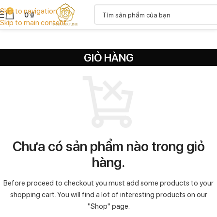
Skip to navigation
0
0
₫
Skip to main content
GIỎ HÀNG
Chưa có sản phẩm nào trong giỏ
hàng.
Before proceed to checkout you must add some products to your
shopping cart.
You will find a lot of interesting products on our
"Shop" page.