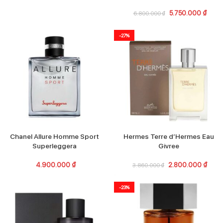
5.750.000
₫
6.800.000
₫
-27%
Chanel Allure Homme Sport
Hermes Terre d’Hermes Eau
Superleggera
Givree
4.900.000
₫
2.800.000
₫
3.860.000
₫
-23%