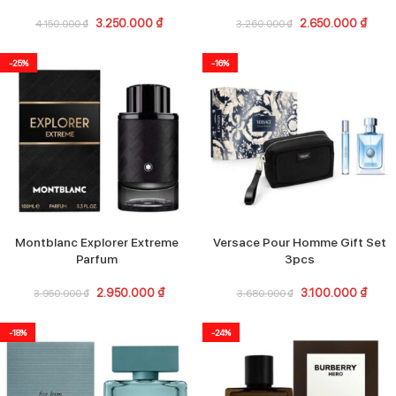
3.250.000
₫
2.650.000
₫
4.150.000
₫
3.260.000
₫
-25%
-16%
Montblanc Explorer Extreme
Versace Pour Homme Gift Set
Parfum
3pcs
2.950.000
₫
3.100.000
₫
3.950.000
₫
3.680.000
₫
-18%
-24%