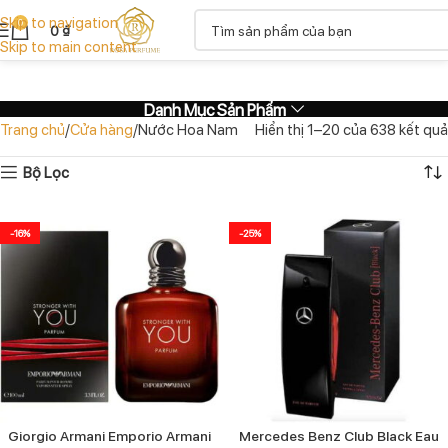
Skip to navigation
0
0
₫
Skip to main content
Danh Mục Sản Phẩm
Trang chủ
Cửa hàng
Nước Hoa Nam
Hiển thị 1–20 của 638 kết quả
Bộ Lọc
-16%
-25%
Giorgio Armani Emporio Armani
Mercedes Benz Club Black Eau