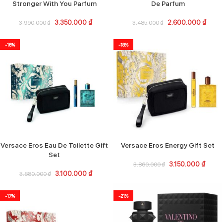
Stronger With You Parfum
De Parfum
3.350.000
₫
2.600.000
₫
3.990.000
₫
3.485.000
₫
-16%
-18%
Versace Eros Eau De Toilette Gift
Versace Eros Energy Gift Set
Set
3.150.000
₫
3.860.000
₫
3.100.000
₫
3.680.000
₫
-17%
-21%