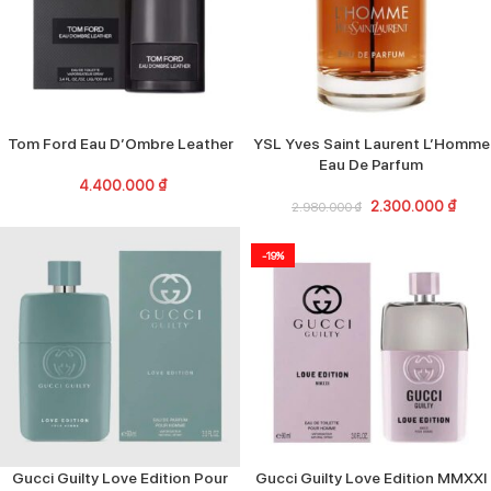
Tom Ford Eau D’Ombre Leather
YSL Yves Saint Laurent L’Homme
Eau De Parfum
4.400.000
₫
2.300.000
₫
2.980.000
₫
-19%
Gucci Guilty Love Edition Pour
Gucci Guilty Love Edition MMXXI