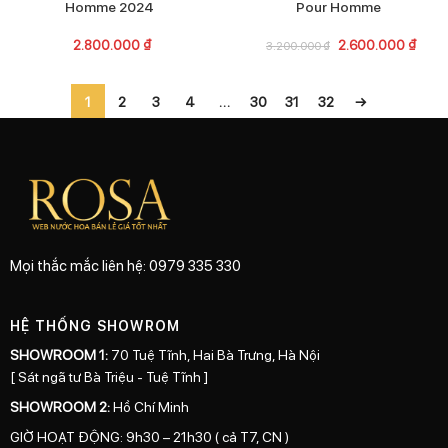
Homme 2024
Pour Homme
2.800.000
₫
2.600.000
₫
3.200.000
₫
1
2
3
4
…
30
31
32
→
Mọi thắc mắc liên hệ: 0979 335 330
HỆ THỐNG SHOWROM
SHOWROOM 1:
70 Tuệ Tĩnh, Hai Bà Trưng, Hà Nội
[ Sát ngã tư Bà Triệu - Tuệ Tĩnh ]
SHOWROOM 2:
Hồ Chí Minh
GIỜ HOẠT ĐỘNG: 9h30 – 21h30 ( cả T7, CN )