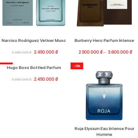
Narciso Rodriguez Vetiver Musc
Burberry Hero Parfum Intense
2.450.000
₫
2.500.000
₫
–
3.600.000
₫
2.980.000
₫
-28%
-15%
Hugo Boss Bottled Parfum
2.450.000
₫
3.380.000
₫
Roja Elysium Eau Intense Pour
Homme