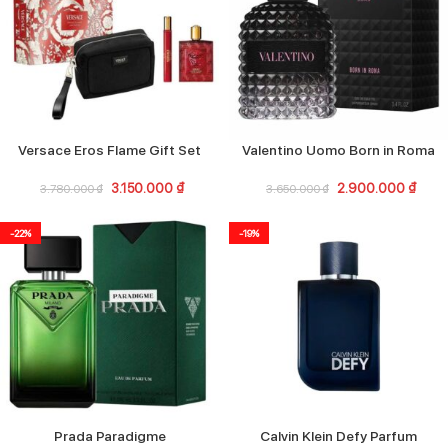
Versace Eros Flame Gift Set
Valentino Uomo Born in Roma
3.150.000
₫
2.900.000
₫
3.780.000
₫
3.650.000
₫
-22%
-19%
Prada Paradigme
Calvin Klein Defy Parfum