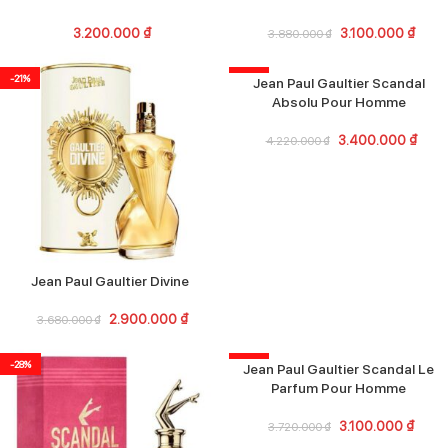
3.200.000
₫
3.100.000
₫
3.880.000
₫
-21%
-19%
Jean Paul Gaultier Scandal
Absolu Pour Homme
3.400.000
₫
4.220.000
₫
Jean Paul Gaultier Divine
2.900.000
₫
3.680.000
₫
-28%
-17%
Jean Paul Gaultier Scandal Le
Parfum Pour Homme
3.100.000
₫
3.720.000
₫