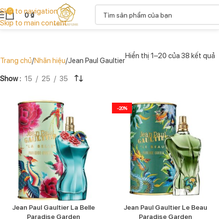
Skip to navigation
0
0
₫
Skip to main content
Hiển thị 1–20 của 38 kết quả
Trang chủ
Nhãn hiệu
Jean Paul Gaultier
Show
15
25
35
-20%
Jean Paul Gaultier La Belle
Jean Paul Gaultier Le Beau
Paradise Garden
Paradise Garden