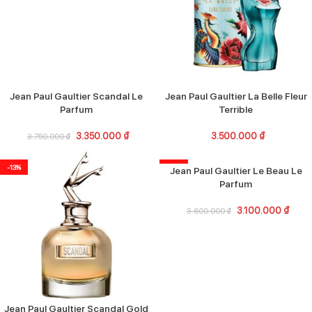
Jean Paul Gaultier Scandal Le
Jean Paul Gaultier La Belle Fleur
Parfum
Terrible
3.350.000
₫
3.500.000
₫
3.750.000
₫
-13%
-14%
Jean Paul Gaultier Le Beau Le
Parfum
3.100.000
₫
3.600.000
₫
Jean Paul Gaultier Scandal Gold