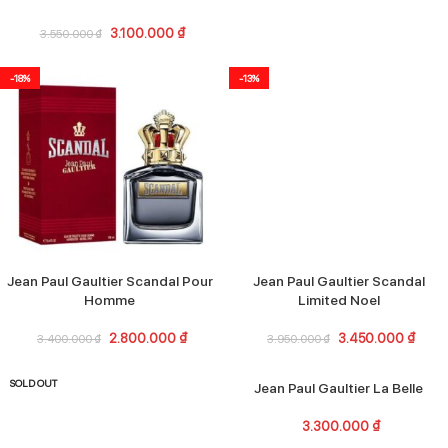
3.100.000
₫
3.550.000
₫
-18%
-13%
Jean Paul Gaultier Scandal Pour
Jean Paul Gaultier Scandal
Homme
Limited Noel
2.800.000
₫
3.450.000
₫
3.400.000
₫
3.950.000
₫
SOLD OUT
Jean Paul Gaultier La Belle
3.300.000
₫