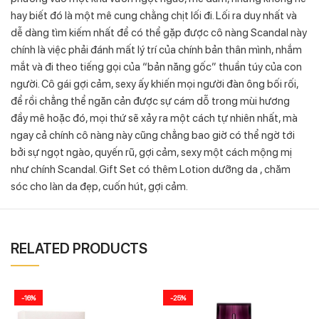
hay biết đó là một mê cung chằng chịt lối đi. Lối ra duy nhất và
dễ dàng tìm kiếm nhất để có thể gặp được cô nàng Scandal này
chính là việc phải đánh mất lý trí của chính bản thân mình, nhắm
mắt và đi theo tiếng gọi của “bản năng gốc” thuần túy của con
người. Cô gái gợi cảm, sexy ấy khiến mọi người đàn ông bối rối,
để rồi chẳng thể ngăn cản được sự cám dỗ trong mùi hương
đầy mê hoặc đó, mọi thứ sẽ xảy ra một cách tự nhiên nhất, mà
ngay cả chính cô nàng này cũng chẳng bao giờ có thể ngờ tới
bởi sự ngọt ngào, quyến rũ, gợi cảm, sexy một cách mộng mị
như chính Scandal. Gift Set có thêm Lotion dưỡng da , chăm
sóc cho làn da đẹp, cuốn hút, gợi cảm.
RELATED PRODUCTS
-16%
-25%