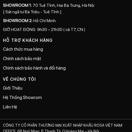
SHOWROOM 1:
70 Tuệ Tĩnh, Hai Bà Trưng, Hà Nội
[ Sát ngã tư Bà Triệu - Tuệ Tĩnh ]
SHOWROOM 2:
Hồ Chí Minh
GIỜ HOẠT ĐỘNG: 9h30 – 21h30 ( cả T7, CN )
HỖ TRỢ KHÁCH HÀNG
Cách thức mua hàng
Chính sách bảo mật
Chính sách bảo hành và đổi hàng
VỀ CHÚNG TÔI
Giới Thiệu
Hệ Thống Showrom
Liên Hệ
CÔNG TY CỔ PHẦN THƯƠNG MẠI XUẤT NHẬP KHẨU ROSA VIỆT NAM
OFFICE: 68 Ngũ Nhạc, P. Thanh Trì, Q.Hoàng Mai – Hà Nội.