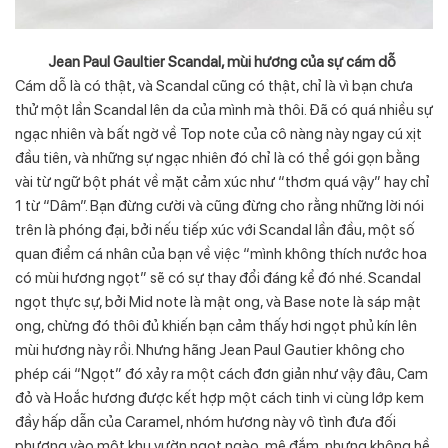
Jean Paul Gaultier Scandal, mùi hương của sự cám dỗ
Cám dỗ là có thật, và Scandal cũng có thật, chỉ là vì bạn chưa
thử một lần Scandal lên da của mình mà thôi. Đã có quá nhiều sự
ngạc nhiên và bất ngờ về Top note của cô nàng này ngay cú xịt
đầu tiên, và những sự ngạc nhiên đó chỉ là có thể gói gọn bằng
vài từ ngữ bột phát về mặt cảm xúc như “thơm quá vậy” hay chỉ
1 từ “Dâm”. Bạn đừng cười và cũng đừng cho rằng những lời nói
trên là phóng đại, bởi nếu tiếp xúc với Scandal lần đầu, một số
quan điểm cá nhân của bạn về việc “mình không thích nước hoa
có mùi hương ngọt” sẽ có sự thay đổi đáng kể đó nhé. Scandal
ngọt thực sự, bởi Mid note là mật ong, và Base note là sáp mật
ong, chừng đó thôi đủ khiến bạn cảm thấy hơi ngọt phủ kín lên
mùi hương này rồi. Nhưng hãng Jean Paul Gautier không cho
phép cái “Ngọt” đó xảy ra một cách đơn giản như vậy đâu, Cam
đỏ và Hoắc hương được kết hợp một cách tinh vi cùng lớp kem
đầy hấp dẫn của Caramel, nhóm hương này vô tình đưa đối
phương vào một khu vườn ngọt ngào, mê đắm, nhưng không hề