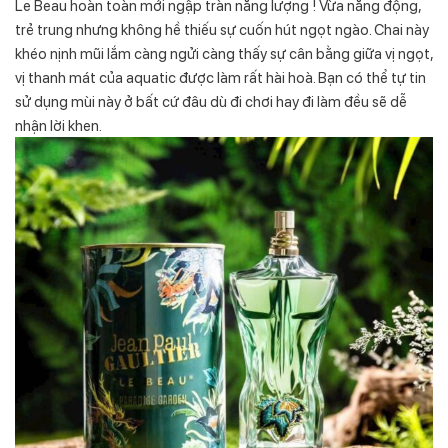
Le Beau hoàn toàn mới ngập tràn năng lượng ! Vừa năng động,
trẻ trung nhưng không hề thiếu sự cuốn hút ngọt ngào. Chai này
khéo nịnh mũi lắm càng ngửi càng thấy sự cân bằng giữa vị ngọt,
vị thanh mát của aquatic được làm rất hài hoà. Bạn có thể tự tin
sử dụng mùi này ở bất cứ đâu dù đi chơi hay đi làm đều sẽ dễ
nhận lời khen.