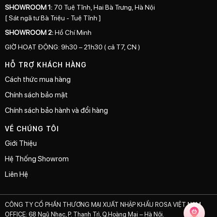
SHOWROOM 1:
70 Tuệ Tĩnh, Hai Bà Trưng, Hà Nội
[ Sát ngã tư Bà Triệu - Tuệ Tĩnh ]
SHOWROOM 2:
Hồ Chí Minh
GIỜ HOẠT ĐỘNG: 9h30 – 21h30 ( cả T7, CN )
HỖ TRỢ KHÁCH HÀNG
Cách thức mua hàng
Chính sách bảo mật
Chính sách bảo hành và đổi hàng
VỀ CHÚNG TÔI
Giới Thiệu
Hệ Thống Showrom
Liên Hệ
CÔNG TY CỔ PHẦN THƯƠNG MẠI XUẤT NHẬP KHẨU ROSA VIỆT NAM
OFFICE: 68 Ngũ Nhạc, P. Thanh Trì, Q.Hoàng Mai – Hà Nội.