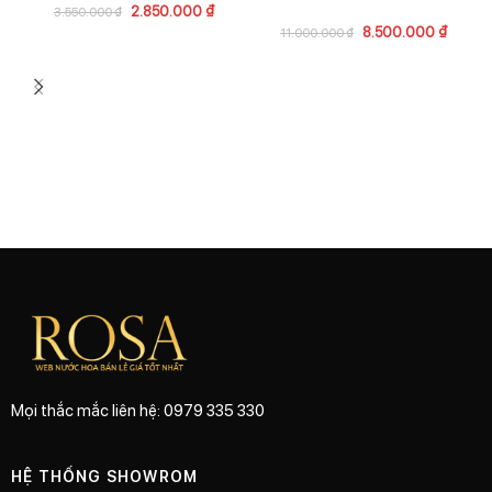
2.850.000
₫
3.550.000
₫
8.500.000
₫
11.000.000
₫
G
Mọi thắc mắc liên hệ: 0979 335 330
HỆ THỐNG SHOWROM