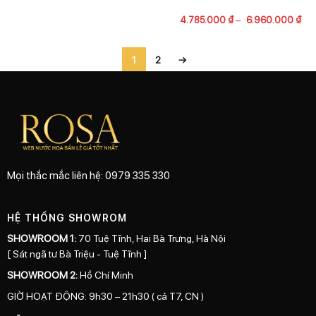
4.785.000
₫
–
6.960.000
₫
1
2
→
Mọi thắc mắc liên hệ: 0979 335 330
HỆ THỐNG SHOWROM
SHOWROOM 1:
70 Tuệ Tĩnh, Hai Bà Trưng, Hà Nội
[ Sát ngã tư Bà Triệu - Tuệ Tĩnh ]
SHOWROOM 2:
Hồ Chí Minh
GIỜ HOẠT ĐỘNG: 9h30 – 21h30 ( cả T7, CN )