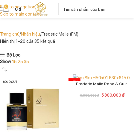
Skip to navigation
0
0
₫
Skip to main content
Trang chủ
Nhãn hiệu
Frederic Malle (FM)
Hiển thị 1–20 của 35 kết quả
Bộ Lọc
Show
15
25
35
SOLD OUT
-17%
Frederic Malle Rose & Cuir
5.800.000
₫
6.960.000
₫