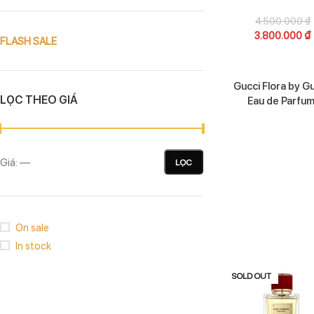
4.500.000
₫
3.800.000
₫
FLASH SALE
SOLD OUT
Gucci Flora by G
LỌC THEO GIÁ
Eau de Parfu
Giá:
—
LỌC
On sale
In stock
SOLD OUT