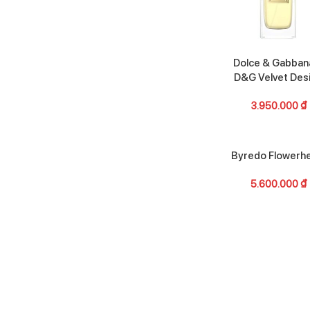
Dolce & Gabban
D&G Velvet Des
3.950.000
₫
Byredo Flowerh
5.600.000
₫