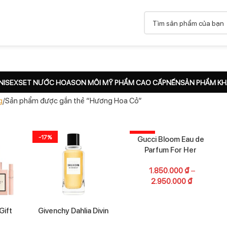
NISEX
SET NƯỚC HOA
SON MÔI MỸ PHẨM CAO CẤP
NẾN
SẢN PHẨM K
g
Sản phẩm được gắn thẻ “Hương Hoa Cỏ”
-17%
-24%
Gucci Bloom Eau de
Parfum For Her
1.850.000
₫
–
2.950.000
₫
Gift
Givenchy Dahlia Divin