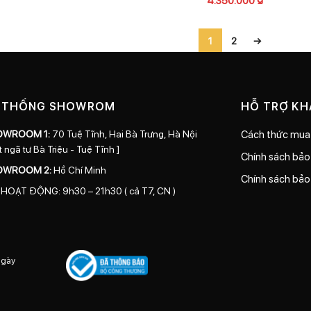
1
2
→
 THỐNG SHOWROM
HỖ TRỢ K
OWROOM 1:
70 Tuệ Tĩnh, Hai Bà Trưng, Hà Nội
Cách thức mua
t ngã tư Bà Triệu - Tuệ Tĩnh ]
Chính sách bả
OWROOM 2:
Hồ Chí Minh
Chính sách bảo
 HOẠT ĐỘNG: 9h30 – 21h30 ( cả T7, CN )
ngày