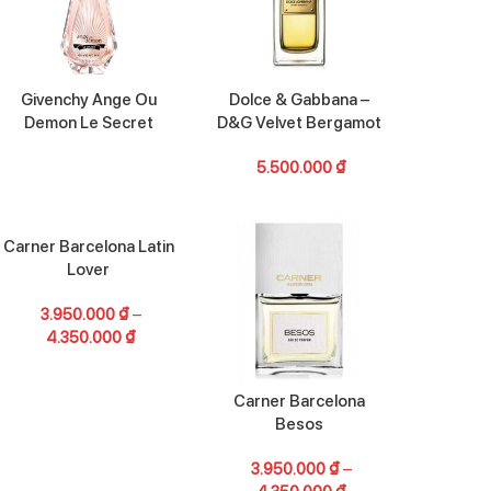
Givenchy Ange Ou
Dolce & Gabbana –
Demon Le Secret
D&G Velvet Bergamot
5.500.000
₫
Carner Barcelona Latin
Lover
3.950.000
₫
–
4.350.000
₫
Carner Barcelona
Besos
3.950.000
₫
–
4.350.000
₫