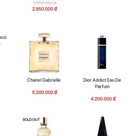
3.550.000
₫
2.950.000
₫
ucci
m
Chanel Gabrielle
Dior Addict Eau De
Parfum
5.200.000
₫
4.200.000
₫
SOLD OUT