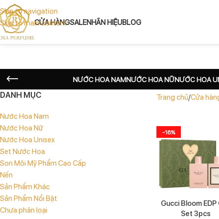
Skip to navigation
CỬA HÀNG
SALE
NHÃN HIỆU
BLOG
Skip to main content
NƯỚC HOA NAM
NƯỚC HOA NỮ
NƯỚC HOA U
DANH MỤC
Trang chủ
Cửa hàn
Nước Hoa Nam
Nước Hoa Nữ
-16%
Nước Hoa Unisex
Set Nước Hoa
Son Môi Mỹ Phẩm Cao Cấp
Nến
Sản Phẩm Khác
Sản Phẩm Nổi Bật
Gucci Bloom EDP 
Chưa phân loại
Set 3pcs