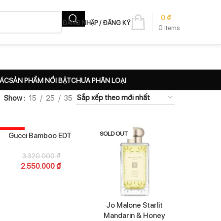
0
₫
ĐĂNG NHẬP / ĐĂNG KÝ
0
items
HÁC
SẢN PHẨM NỔI BẬT
CHƯA PHÂN LOẠI
Show
15
25
35
-23%
SOLD OUT
Gucci Bamboo EDT
3.320.000
₫
2.550.000
₫
Jo Malone Starlit
Mandarin & Honey