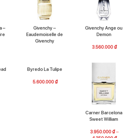
a –
Givenchy –
Givenchy Ange ou
ire
Eaudemoiselle de
Demon
Givenchy
3.560.000
₫
ead
Byredo La Tulipe
5.600.000
₫
Carner Barcelona
Sweet William
3.950.000
₫
–
4.350.000
₫