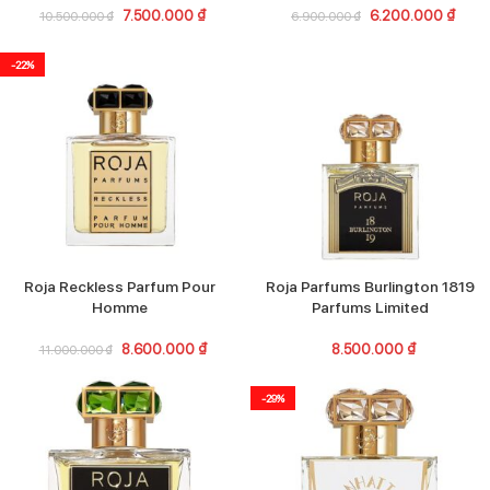
7.500.000
₫
6.200.000
₫
10.500.000
₫
6.900.000
₫
-22%
Roja Reckless Parfum Pour
Roja Parfums Burlington 1819
Homme
Parfums Limited
8.600.000
₫
8.500.000
₫
11.000.000
₫
-29%