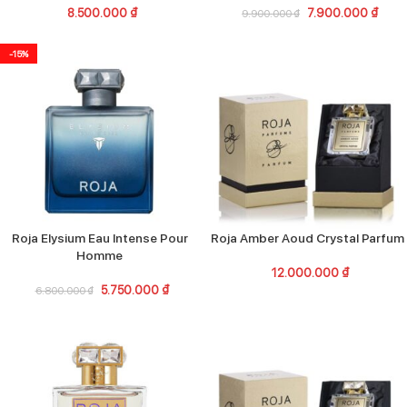
8.500.000
₫
7.900.000
₫
9.900.000
₫
-15%
Roja Elysium Eau Intense Pour
Roja Amber Aoud Crystal Parfum
Homme
12.000.000
₫
5.750.000
₫
6.800.000
₫