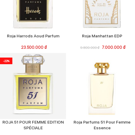
Roja Harrods Aoud Parfum
Roja Manhattan EDP
23.500.000
₫
7.000.000
₫
9.800.000
₫
-22%
ROJA 51 POUR FEMME EDITION
Roja Parfums 51 Pour Femme
SPÉCIALE
Essence