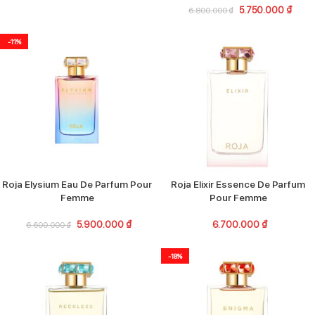
5.750.000
₫
6.800.000
₫
-11%
Roja Elysium Eau De Parfum Pour
Roja Elixir Essence De Parfum
Femme
Pour Femme
5.900.000
₫
6.700.000
₫
6.600.000
₫
-18%