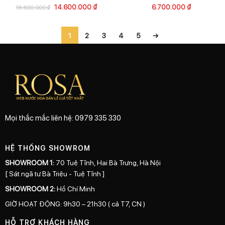
14.600.000
₫
6.700.000
₫
18.600.000
₫
1
2
3
4
5
→
Mọi thắc mắc liên hệ: 0979 335 330
HỆ THỐNG SHOWROM
SHOWROOM 1:
70 Tuệ Tĩnh, Hai Bà Trưng, Hà Nội
[ Sát ngã tư Bà Triệu - Tuệ Tĩnh ]
SHOWROOM 2:
Hồ Chí Minh
GIỜ HOẠT ĐỘNG: 9h30 – 21h30 ( cả T7, CN )
HỖ TRỢ KHÁCH HÀNG