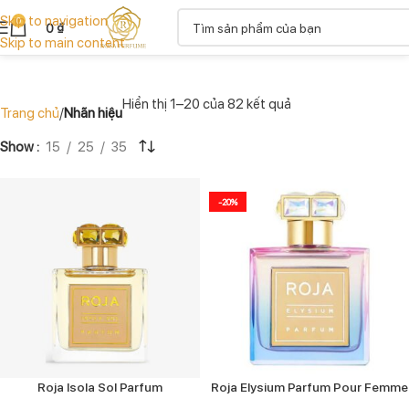
Skip to navigation
0
0
₫
Skip to main content
Hiển thị 1–20 của 82 kết quả
Trang chủ
Nhãn hiệu
Show
15
25
35
-20%
Roja Isola Sol Parfum
Roja Elysium Parfum Pour Femme