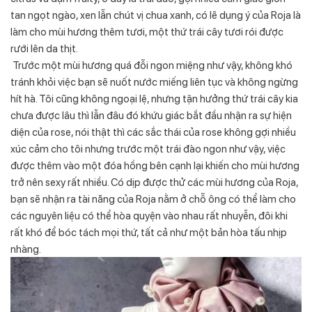
tan ngọt ngào, xen lẫn chút vị chua xanh, có lẽ dụng ý của Roja là
làm cho mùi hương thêm tươi, một thứ trái cây tươi rói được
rưới lên da thịt.
Trước một mùi hương quá đỗi ngon miệng như vậy, không khó
tránh khỏi việc bạn sẽ nuốt nước miếng liên tục và không ngừng
hít hà. Tôi cũng không ngoại lệ, nhưng tận hưởng thứ trái cây kia
chưa được lâu thì lẫn đâu đó khứu giác bắt đầu nhận ra sự hiện
diện của rose, nói thật thì các sắc thái của rose không gợi nhiều
xúc cảm cho tôi nhưng trước một trái đào ngon như vậy, việc
được thêm vào một đóa hồng bên cạnh lại khiến cho mùi hương
trở nên sexy rất nhiều. Có dịp được thử các mùi hương của Roja,
bạn sẽ nhận ra tài năng của Roja nằm ở chỗ ông có thể làm cho
các nguyên liệu có thể hòa quyện vào nhau rất nhuyễn, đôi khi
rất khó để bóc tách mọi thứ, tất cả như một bản hòa tấu nhịp
nhàng.