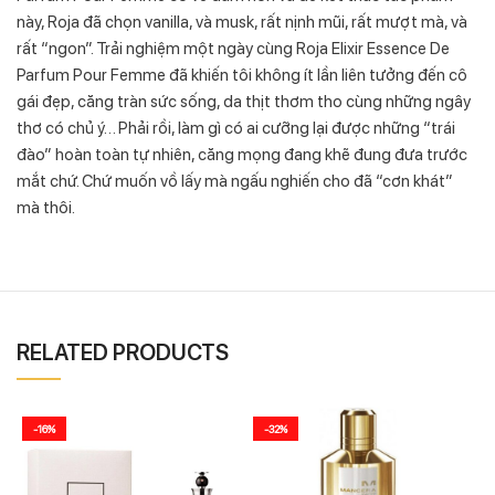
này, Roja đã chọn vanilla, và musk, rất nịnh mũi, rất mượt mà, và
rất “ngon”. Trải nghiệm một ngày cùng Roja Elixir Essence De
Parfum Pour Femme đã khiến tôi không ít lần liên tưởng đến cô
gái đẹp, căng tràn sức sống, da thịt thơm tho cùng những ngây
thơ có chủ ý… Phải rồi, làm gì có ai cưỡng lại được những “trái
đào” hoàn toàn tự nhiên, căng mọng đang khẽ đung đưa trước
mắt chứ. Chứ muốn vồ lấy mà ngấu nghiến cho đã “cơn khát”
mà thôi.
RELATED PRODUCTS
-16%
-32%