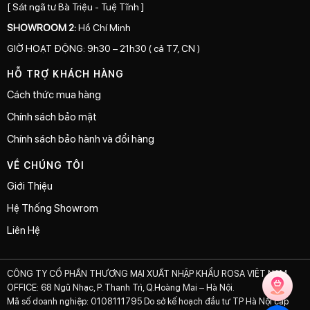
[ Sát ngã tư Bà Triệu - Tuệ Tĩnh ]
SHOWROOM 2:
Hồ Chí Minh
GIỜ HOẠT ĐỘNG: 9h30 – 21h30 ( cả T7, CN )
HỖ TRỢ KHÁCH HÀNG
Cách thức mua hàng
Chính sách bảo mật
Chính sách bảo hành và đổi hàng
VỀ CHÚNG TÔI
Giới Thiệu
Hệ Thống Showrom
Liên Hệ
CÔNG TY CỔ PHẦN THƯƠNG MẠI XUẤT NHẬP KHẨU ROSA VIỆT NAM
OFFICE: 68 Ngũ Nhạc, P. Thanh Trì, Q.Hoàng Mai – Hà Nội.
Mã số doanh nghiệp: 0108111795 Do sở kế hoạch đầu tư TP Hà Nội cấp