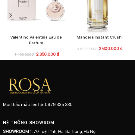
M
Valentino Valentina Eau de
Mancera Instant Crush
Parfum
2.600.000
₫
3.800.000
₫
2.850.000
₫
3.400.000
₫
Mọi thắc mắc liên hệ: 0979 335 330
HỆ THỐNG SHOWROM
SHOWROOM 1:
70 Tuệ Tĩnh, Hai Bà Trưng, Hà Nội