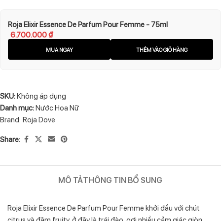
Roja Elixir Essence De Parfum Pour Femme - 75ml
6.700.000
₫
MUA NGAY
THÊM VÀO GIỎ HÀNG
SKU:
Không áp dụng
Danh mục:
Nước Hoa Nữ
Brand:
Roja Dove
Share:
MÔ TẢ
THÔNG TIN BỔ SUNG
Roja Elixir Essence De Parfum Pour Femme khởi đầu với chút
citrus và đậm fruity, ở đây là trái đào, gợi nhiều cảm giác giòn