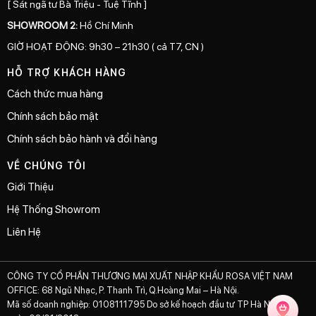
[ Sát ngã tư Bà Triệu - Tuệ Tĩnh ]
SHOWROOM 2:
Hồ Chí Minh
GIỜ HOẠT ĐỘNG: 9h30 – 21h30 ( cả T7, CN )
HỖ TRỢ KHÁCH HÀNG
Cách thức mua hàng
Chính sách bảo mật
Chính sách bảo hành và đổi hàng
VỀ CHÚNG TÔI
Giới Thiệu
Hệ Thống Showrom
Liên Hệ
CÔNG TY CỔ PHẦN THƯƠNG MẠI XUẤT NHẬP KHẨU ROSA VIỆT NAM
OFFICE: 68 Ngũ Nhạc, P. Thanh Trì, Q.Hoàng Mai – Hà Nội.
Mã số doanh nghiệp: 0108111795 Do sở kế hoạch đầu tư TP Hà Nội cấp