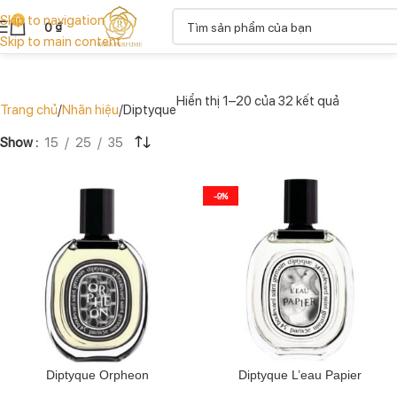
Skip to navigation
0
0
₫
Skip to main content
Hiển thị 1–20 của 32 kết quả
Trang chủ
Nhãn hiệu
Diptyque
Show
15
25
35
-9%
Diptyque Orpheon
Diptyque L’eau Papier