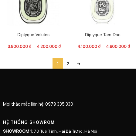
Diptyque Volutes
Diptyque Tam Dao
3.800.000
₫
–
4.200.000
₫
4.100.000
₫
–
4.600.000
₫
1
2
→
Mọi thắc mắc liên hệ: 0979 335 330
HỆ THỐNG SHOWROM
SHOWROOM 1:
70 Tuệ Tĩnh, Hai Bà Trưng, Hà Nội