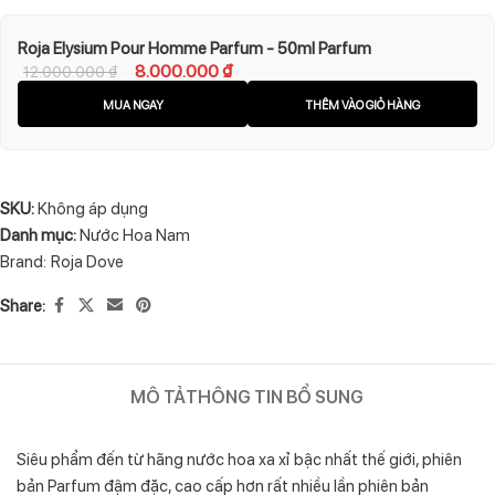
Roja Elysium Pour Homme Parfum - 50ml Parfum
8.000.000
₫
12.000.000
₫
MUA NGAY
THÊM VÀO GIỎ HÀNG
SKU:
Không áp dụng
Danh mục:
Nước Hoa Nam
Brand:
Roja Dove
Share:
MÔ TẢ
THÔNG TIN BỔ SUNG
Siêu phẩm đến từ hãng nước hoa xa xỉ bậc nhất thế giới, phiên
bản Parfum đậm đặc, cao cấp hơn rất nhiều lần phiên bản