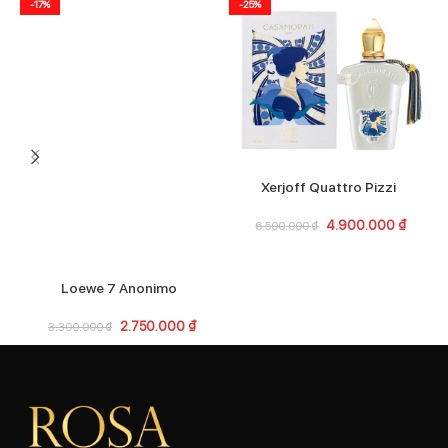
-17%
-25%
Xerjoff Quattro Pizzi
4.900.000
₫
6.500.000
₫
Loewe 7 Anonimo
2.750.000
₫
3.300.000
₫