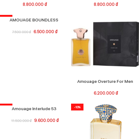
8.800.000
₫
8.800.000
₫
-13%
AMOUAGE BOUNDLESS
6.500.000
₫
7.500.000
₫
Amouage Overture For Men
6.200.000
₫
-17%
-10%
Amouage Interlude 53
9.600.000
₫
11.500.000
₫