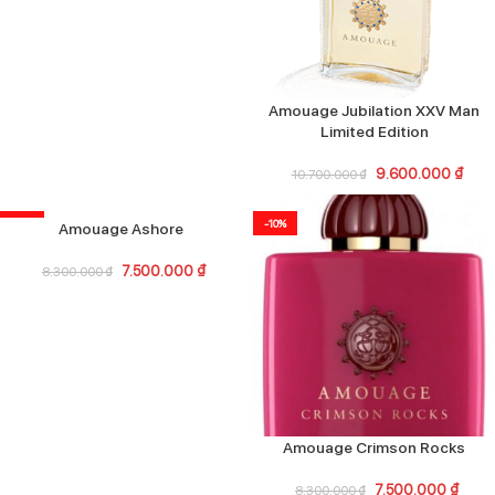
Amouage Jubilation XXV Man
Limited Edition
9.600.000
₫
10.700.000
₫
-10%
-10%
Amouage Ashore
7.500.000
₫
8.300.000
₫
Amouage Crimson Rocks
7.500.000
₫
8.300.000
₫