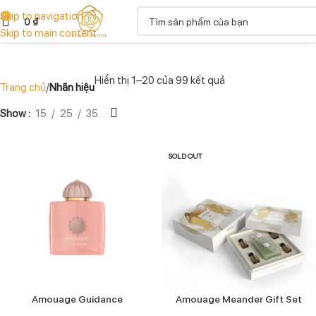
Skip to navigation
0
0
₫
Skip to main content
Hiển thị 1–20 của 99 kết quả
Trang chủ
Nhãn hiệu
Show
15
25
35
SOLD OUT
Amouage Guidance
Amouage Meander Gift Set