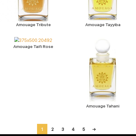
Amouage Tribute
Amouage Tayyiba
Amouage Taifi Rose
Amouage Tahani
1
2
3
4
5
→