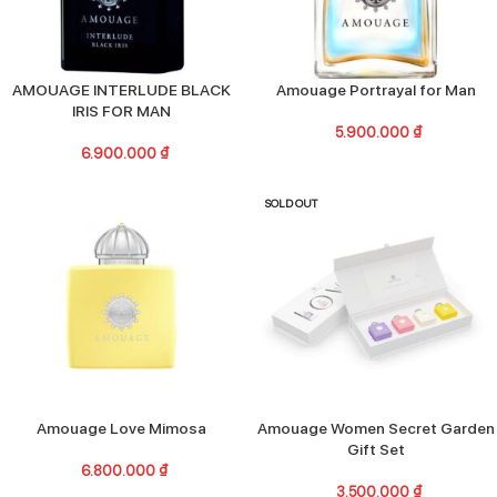
AMOUAGE INTERLUDE BLACK
Amouage Portrayal for Man
IRIS FOR MAN
5.900.000
₫
6.900.000
₫
SOLD OUT
Amouage Love Mimosa
Amouage Women Secret Garden
Gift Set
6.800.000
₫
3.500.000
₫