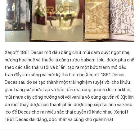
Xerjoff 1861 Decas mở đầu bằng chút mùi cam quýt ngọt nhẹ,
hương hoa huệ và thuốc lá cùng rượu balsam tolu, được pha chế
theo các sắc thái u tối và bí ẩn, tạo ra một bức tranh mở đầu
tràn đầy sức sống và cực kỳ thu hút cho Xerjoff 1861 Decas.
Decas sau đó sẽ tạo thành một trải nghiệm tuyệt vời cho khứu
giác bằng sự phức tạp và hấp dẫn mà xung quanh đó, mùi khói,
mùi nhựa cây cộng hưởng với với vanilla vô cùng quyến rũ. Xịt lên
da mới thấy được các thành phần được sắp xếp tài tình và khéo
léo để Decas cho ra nhiều sắc thái quyễn rũ khác nhau. Xerjoff
1861 Decas dai dẳng, độc nhất và cũng khó quên nhất.