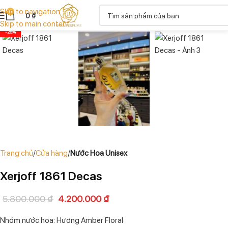
Skip to navigation
0
0
₫
Skip to main content
-28%
Trang chủ
Cửa hàng
Nước Hoa Unisex
Xerjoff 1861 Decas
5.800.000
₫
4.200.000
₫
Nhóm nước hoa: Hương Amber Floral