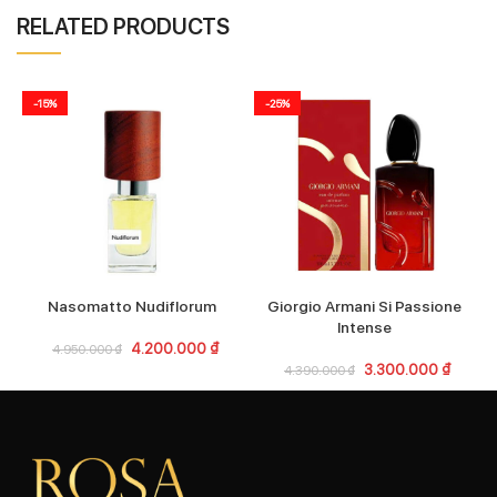
RELATED PRODUCTS
-15%
-25%
Nasomatto Nudiflorum
Giorgio Armani Si Passione
Intense
4.200.000
₫
4.950.000
₫
3.300.000
₫
4.390.000
₫