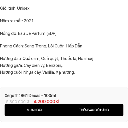
Giới tính: Unisex
Năm ra mắt: 2021
Nồng độ: Eau De Parfum (EDP)
Phong Cách: Sang Trọng, Lôi Cuốn, Hấp Dẫn
Hương đầu: Quả cam, Quả quýt, Thuốc lá, Hoa huệ.
Hương giữa: Cây diên vỹ, Benzoin,.
Hương cuối: Nhựa cây, Vanilla, Xạ hương.
Xerjoff 1861 Decas - 100ml
4.200.000
₫
5.800.000
₫
MUA NGAY
THÊM VÀO GIỎ HÀNG