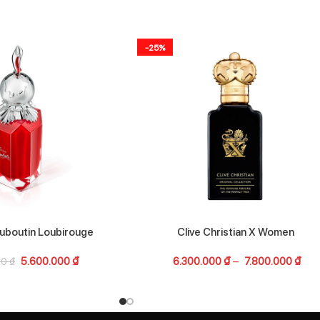
-25%
ouboutin Loubirouge
Clive Christian X Women
5.600.000
₫
6.300.000
₫
–
7.800.000
₫
00
₫