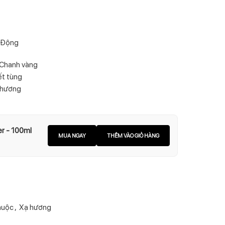
g Động
 Chanh vàng
ết tùng
ạ hương
er - 100ml
MUA NGAY
THÊM VÀO GIỎ HÀNG
huộc
,
Xạ hương