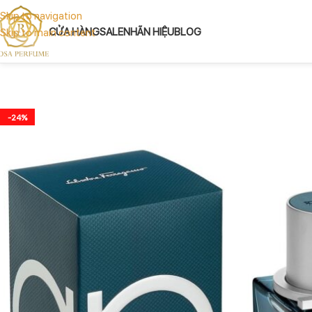
Skip to navigation
CỬA HÀNG
SALE
NHÃN HIỆU
BLOG
Skip to main content
-24%