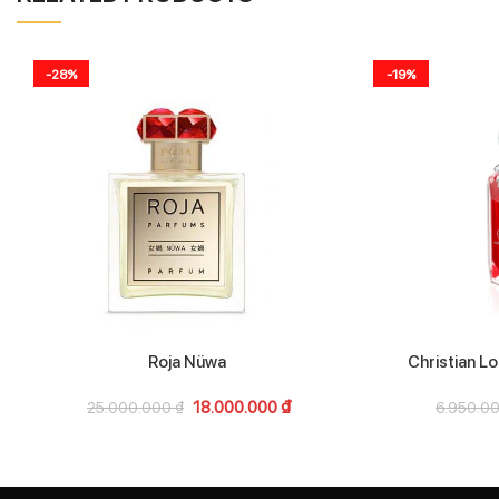
-28%
-19%
Roja Nüwa
Christian L
18.000.000
₫
25.000.000
₫
6.950.0