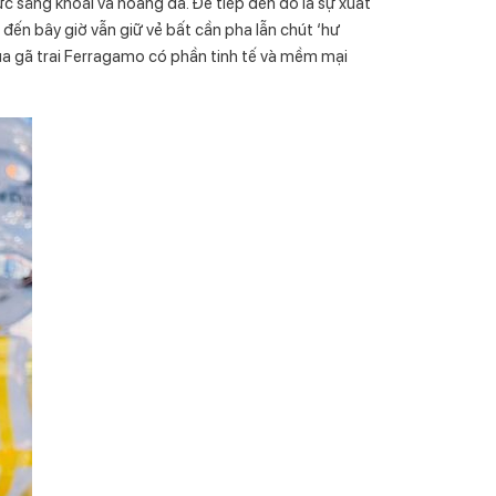
sảng khoái và hoang dã. Để tiếp đến đó là sự xuất
ến bây giờ vẫn giữ vẻ bất cần pha lẫn chút ‘hư
của gã trai Ferragamo có phần tinh tế và mềm mại