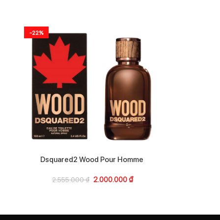
-22%
-11%
Dsquared2 Wood Pour Homme
Giorgio Arma
De
2.000.000
₫
2.555.000
₫
6.50