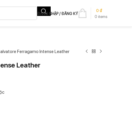
0
₫
ĐĂNG NHẬP / ĐĂNG KÝ
0
items
alvatore Ferragamo Intense Leather
tense Leather
ộc