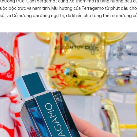
 thường trực, Cam bergamot cùng Xô thơm mở ra tầng hương đầu cực 
ộc bộc trực và nam tính. Mùi hương của Ferragamo từ phút đầu cho đ
 sồi và Cỏ hương bài đang ngự trị, đã khiến cho tổng thể mùi hương 