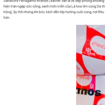
Salvatore Ferragamo Intense Leather Vẫn là vẻ đẹp phóng khoáng
hiện tràn ngập sức sống, xanh mơn mởn của Lá hoa tím cùng Da thu
hỏng’, ấy thế nhưng khi bóc tách đến lớp hương cuối cùng, nơi Rêu
hơn.