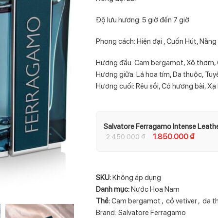
Độ lưu hương: 5 giờ đến 7 giờ
Phong cách: Hiện đại , Cuốn Hút, Năn
Hương đầu: Cam bergamot, Xô thơm,
Hương giữa: Lá hoa tím, Da thuộc, Tuy
Hương cuối: Rêu sồi, Cỏ hương bài, X
Salvatore Ferragamo Intense Leath
1.850.000
₫
2.450.000
₫
SKU:
Không áp dụng
Danh mục:
Nước Hoa Nam
Thẻ:
Cam bergamot
,
cỏ vetiver
,
da t
Brand:
Salvatore Ferragamo