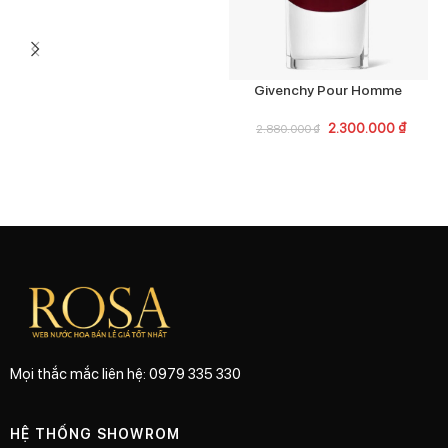
Givenchy Pour Homme
V
2.300.000
₫
2.880.000
₫
Mọi thắc mắc liên hệ: 0979 335 330
HỆ THỐNG SHOWROM