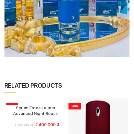
RELATED PRODUCTS
-37%
-20%
Serum Estee Lauder
Advanced Night Repair
2.400.000
₫
3.800.000
₫