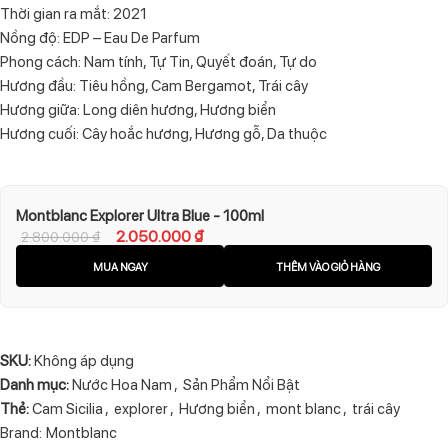
Thời gian ra mắt: 2021
Nồng độ: EDP – Eau De Parfum
Phong cách: Nam tính, Tự Tin, Quyết đoán, Tự do
Hương đầu: Tiêu hồng, Cam Bergamot, Trái cây
Hương giữa: Long diên hương, Hương biển
Hương cuối: Cây hoắc hương, Hương gỗ, Da thuộc
Montblanc Explorer Ultra Blue - 100ml
2.050.000
₫
2.800.000
₫
MUA NGAY
THÊM VÀO GIỎ HÀNG
SKU:
Không áp dụng
Danh mục:
Nước Hoa Nam
,
Sản Phẩm Nổi Bật
Thẻ:
Cam Sicilia
,
explorer
,
Hương biển
,
mont blanc
,
trái cây
Brand:
Montblanc