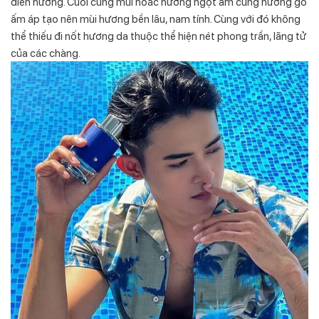
diên hương. Cuối cùng mùi hoắc hương ngọt ấm cùng hương gỗ
ấm áp tạo nên mùi hương bền lâu, nam tính. Cùng với đó không
thể thiếu đi nốt hương da thuộc thể hiện nét phong trần, lãng tử
của các chàng.