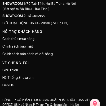
SHOWROOM 1:
70 Tuệ Tĩnh, Hai Bà Trưng, Hà Nội
[ Sát ngã tư Bà Triệu - Tuệ Tĩnh ]
SHOWROOM 2:
Hồ Chí Minh
GIỜ HOẠT ĐỘNG: 9h30 – 21h30 ( cả T7, CN )
HỖ TRỢ KHÁCH HÀNG
Cách thức mua hàng
Chính sách bảo mật
Chính sách bảo hành và đổi hàng
VỀ CHÚNG TÔI
Giới Thiệu
Hệ Thống Showrom
Liên Hệ
CÔNG TY CỔ PHẦN THƯƠNG MẠI XUẤT NHẬP KHẨU ROSA VIỆT NAM
OFFICE: 68 Ngũ Nhạc, P. Thanh Trì, Q.Hoàng Mai – Hà Nội.