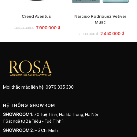
Creed Aventus
Narciso Rodriguez Vetiver
Musc
7.900.000
₫
8.500.000
₫
2.450.000
₫
2.980.000
₫
Mọi thắc mắc liên hệ: 0979 335 330
HỆ THỐNG SHOWROM
SHOWROOM 1:
70 Tuệ Tĩnh, Hai Bà Trưng, Hà Nội
[ Sát ngã tư Bà Triệu - Tuệ Tĩnh ]
SHOWROOM 2:
Hồ Chí Minh