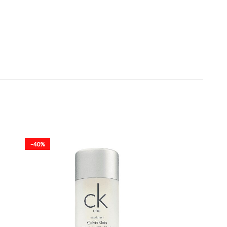
-40%
-18%