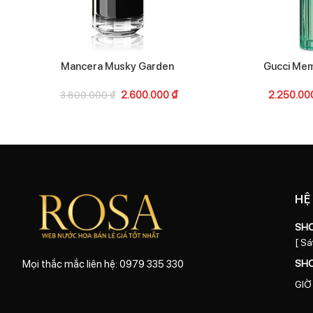
Mancera Musky Garden
Gucci Mem
2.600.000
₫
2.250.00
3.800.000
₫
HỆ
SH
[ Sá
SH
Mọi thắc mắc liên hệ: 0979 335 330
GIỜ