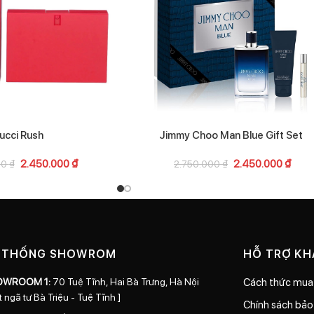
ucci Rush
Jimmy Choo Man Blue Gift Set
2.450.000
₫
2.450.000
₫
00
₫
2.750.000
₫
 THỐNG SHOWROM
HỖ TRỢ K
OWROOM 1:
70 Tuệ Tĩnh, Hai Bà Trưng, Hà Nội
Cách thức mua
t ngã tư Bà Triệu - Tuệ Tĩnh ]
Chính sách bả