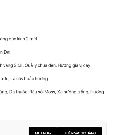
òng bán kính 2 mét
n Đại
àng Sicili, Quả lý chua đen, Hương gia vị cay
 nước, Lá cây hoắc hương
ùng, Da thuộc, Rêu sồi Moss, Xạ hương trắng, Hương
MUA NGAY
THÊM VÀO GIỎ HÀNG