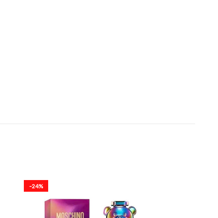
-24%
-13%