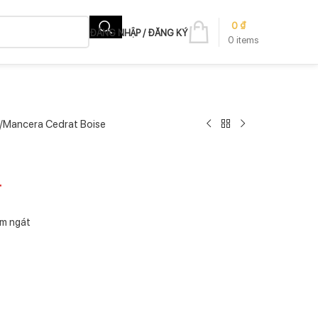
0
₫
ĐĂNG NHẬP / ĐĂNG KÝ
0
items
Mancera Cedrat Boise
₫
m ngát