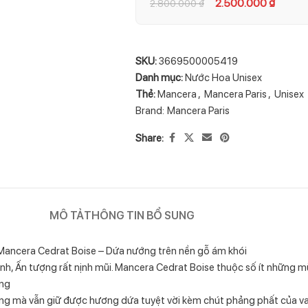
2.500.000
₫
2.800.000
₫
SKU:
3669500005419
Danh mục:
Nước Hoa Unisex
Thẻ:
Mancera
,
Mancera Paris
,
Unisex
Brand:
Mancera Paris
Share:
MÔ TẢ
THÔNG TIN BỔ SUNG
Mancera Cedrat Boise – Dứa nướng trên nền gỗ ám khói
h, Ấn tượng rất nịnh mũi. Mancera Cedrat Boise thuộc số ít những mù
ùng
ơng mà vẫn giữ được hương dứa tuyệt vời kèm chút phảng phất của va