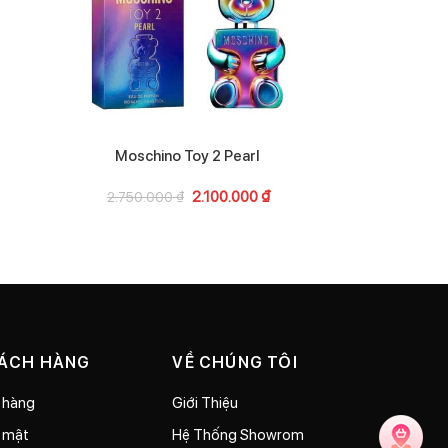
Moschino Toy 2 Pearl
Lancome
2.100.000
₫
2.750.000
₫
3.10
HÁCH HÀNG
VỀ CHÚNG TÔI
 hàng
Giới Thiệu
o mật
Hệ Thống Showrom