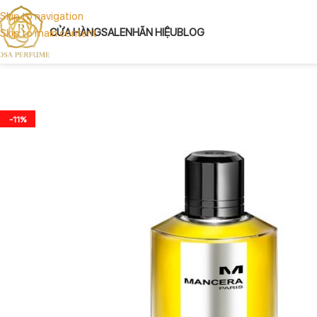
Skip to navigation
CỬA HÀNG
SALE
NHÃN HIỆU
BLOG
Skip to main content
-11%