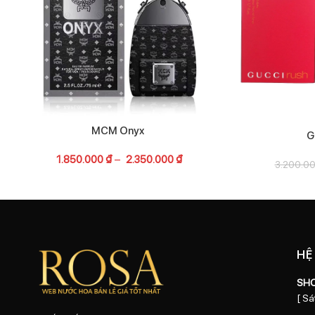
MCM Onyx
G
1.850.000
₫
–
2.350.000
₫
3.200.0
HỆ
SH
[ Sá