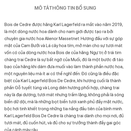
MÔ TẢ
THÔNG TIN BỔ SUNG
Bois de Cedre được hãng Karl Lagerfeld ra mắt vào năm 2019,
là một dòng nước hoa dành cho nam giới được tạo ra bởi
chuyên gia nước hoa Alienor Massetnet. Hương đầu với sự góp
mặt của Cam Bưởi và Lá cây hoa tím, mở màn cho sự tươi mát
vốn có của dòng nước hoa Bois de của hãng. Ngự trị ở trái tim
chàng trai Cedre là sự bất ngờ của Muối, đó là một bước đi táo
bạo của hãng khi dám đưa muối vào làm thành phần nước hoa,
một nguyên liệu mà ít ai có thể nghĩ đến. Đó cũng là điều đặc
biệt của Karl Lagerfeld Bois De Cedre, khi hương cuối là thành
phần Gỗ tuyết tùng và Long diên hương phối hợp, chàng trai
này là đại dương, tươi mát nhưng trầm lặng, không phải là sóng
biển dữ dội, mà là những bọt biển tươi xanh phủ đầy mặt nước,
bộc hơi tinh khiết trong những tia nắng đầu tiên của bình minh.
Karl Lagerfeld Bois De Cedre là chàng trai dành cho mọi nơi, đủ
tươi mát, đủ cuốn hút, và đủ cho sự trưởng thành đầy gai góc
của cánh mày râu.