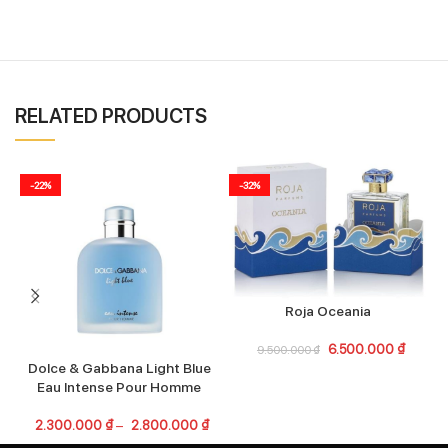
RELATED PRODUCTS
-22%
-32%
Roja Oceania
6.500.000
₫
9.500.000
₫
Dolce & Gabbana Light Blue
Eau Intense Pour Homme
2.300.000
₫
–
2.800.000
₫