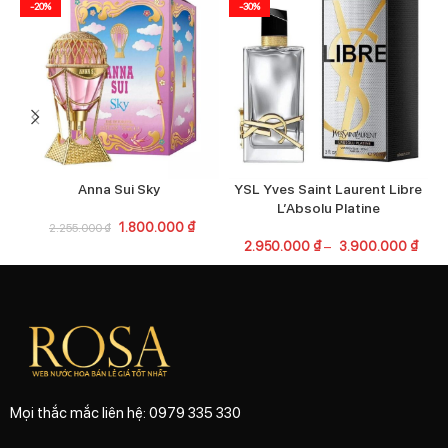
-20%
-30%
Anna Sui Sky
YSL Yves Saint Laurent Libre
L’Absolu Platine
1.800.000
₫
2.255.000
₫
2.950.000
₫
–
3.900.000
₫
Mọi thắc mắc liên hệ: 0979 335 330