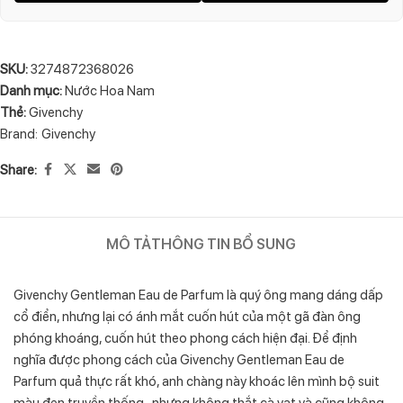
SKU:
3274872368026
Danh mục:
Nước Hoa Nam
Thẻ:
Givenchy
Brand:
Givenchy
Share:
MÔ TẢ
THÔNG TIN BỔ SUNG
Givenchy Gentleman Eau de Parfum là quý ông mang dáng dấp
cổ điển, nhưng lại có ánh mắt cuốn hút của một gã đàn ông
phóng khoáng, cuốn hút theo phong cách hiện đại. Để định
nghĩa được phong cách của Givenchy Gentleman Eau de
Parfum quả thực rất khó, anh chàng này khoác lên mình bộ suit
màu đen truyền thống , nhưng không thắt cà vạt và cũng không