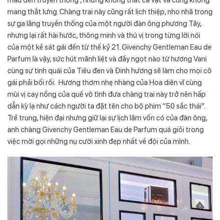
mang thắt lưng. Chàng trai này cũng rất lịch thiệp, nho nhã trong
sự ga lăng truyền thống của một người đàn ông phương Tây,
nhưng lại rất hài hước, thông minh và thú vị trong từng lời nói
của một kẻ sát gái đến từ thế kỷ 21. Givenchy Gentleman Eau de
Parfum là vậy, sức hút mãnh liệt và đầy ngọt nào từ hương Vani
cùng sự tinh quái của Tiêu đen và Đinh hương sẽ làm cho mọi cô
gái phải bối rối. Hương thơm nhẹ nhàng của Hoa diên vĩ cùng
mùi vị cay nồng của quế vô tình đưa chàng trai này trở nên hấp
dẫn kỳ lạ như cách người ta đặt tên cho bộ phim “50 sắc thái”.
Trẻ trung, hiện đại nhưng giữ lại sự lịch lãm vốn có của đàn ông,
anh chàng Givenchy Gentleman Eau de Parfum quá giỏi trong
việc mời gọi những nụ cười xinh đẹp nhất về đội của mình.