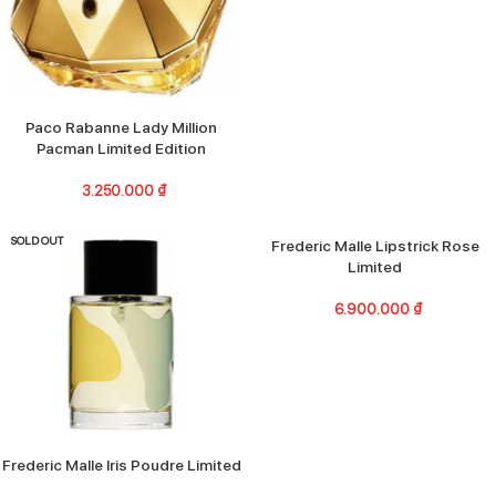
Paco Rabanne Lady Million
Pacman Limited Edition
3.250.000
₫
SOLD OUT
SOLD OUT
Frederic Malle Lipstrick Rose
Limited
6.900.000
₫
Frederic Malle Iris Poudre Limited