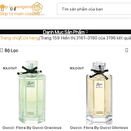
Skip to navigation
0
0
₫
Skip to main content
Danh Mục Sản Phẩm
Trang chủ
Cửa hàng
Trang 159
Hiển thị 3161–3180 của 3196 kết quả
Bộ Lọc
SOLD OUT
SOLD OUT
Gucci- Flora By Gucci Gracious
Gucci- Flora By Gucci Glorious