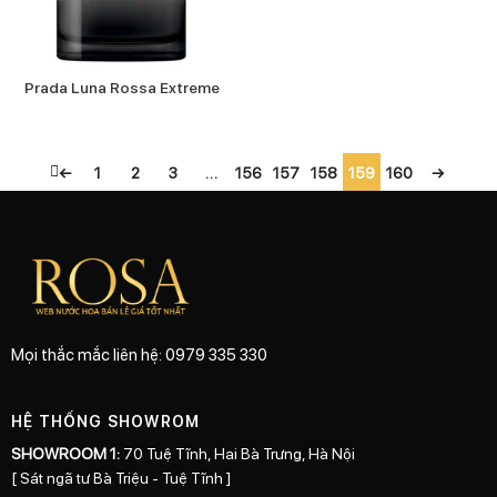
Prada Luna Rossa Extreme
←
1
2
3
…
156
157
158
159
160
→
Mọi thắc mắc liên hệ: 0979 335 330
HỆ THỐNG SHOWROM
SHOWROOM 1:
70 Tuệ Tĩnh, Hai Bà Trưng, Hà Nội
[ Sát ngã tư Bà Triệu - Tuệ Tĩnh ]