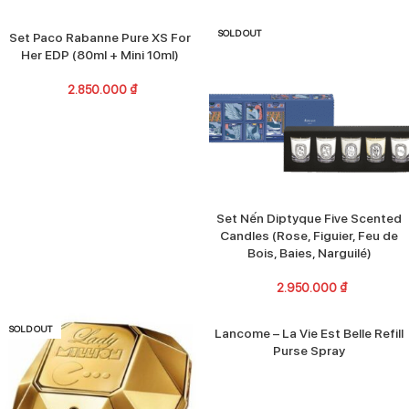
SOLD OUT
SOLD OUT
Set Paco Rabanne Pure XS For
Her EDP (80ml + Mini 10ml)
2.850.000
₫
Set Nến Diptyque Five Scented
Candles (Rose, Figuier, Feu de
Bois, Baies, Narguilé)
2.950.000
₫
SOLD OUT
SOLD OUT
Lancome – La Vie Est Belle Refill
Purse Spray