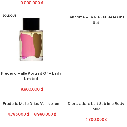
9.000.000
₫
SOLD OUT
Lancome – La Vie Est Belle Gift
Set
Frederic Malle Portrait Of A Lady
Limited
8.800.000
₫
SOLD OUT
SOLD OUT
Frederic Malle Dries Van Noten
Dior J’adore Lait Sublime Body
Milk
4.785.000
₫
–
6.960.000
₫
1.800.000
₫