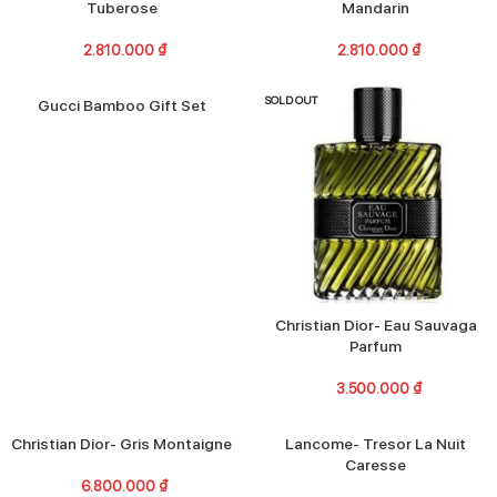
Tuberose
Mandarin
2.810.000
₫
2.810.000
₫
SOLD OUT
Gucci Bamboo Gift Set
Christian Dior- Eau Sauvaga
Parfum
3.500.000
₫
SOLD OUT
Christian Dior- Gris Montaigne
Lancome- Tresor La Nuit
Caresse
6.800.000
₫