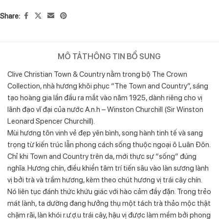
Share:
MÔ TẢ
THÔNG TIN BỔ SUNG
Clive Christian Town & Country nằm trong bộ The Crown
Collection, nhà hương khôi phục “The Town and Country”, sáng
tạo hoàng gia lần đầu ra mắt vào năm 1925, dành riêng cho vị
lãnh đạo vĩ đại của nước A.n.h – Winston Churchill (Sir Winston
Leonard Spencer Churchill).
Mùi hương tôn vinh vẻ đẹp yên bình, song hành tinh tế và sang
trọng từ kiến trúc lẫn phong cách sống thuộc ngoại ô Luân Đôn.
Chỉ khi Town and Country trên da, mới thực sự “sống” đúng
nghĩa. Hương chín, điều khiển tâm trí tiến sâu vào làn sương lành
vị bởi trà và trầm hương, kèm theo chút hương vị trái cây chín.
Nó liên tục đánh thức khứu giác với hào cảm đầy đặn. Trong trẻo
mát lành, ta dường đang hưởng thụ một tách trà thảo mộc thật
chậm rãi, làn khói r.ư.ợ.u trái cây, hậu vị được làm mềm bởi phong