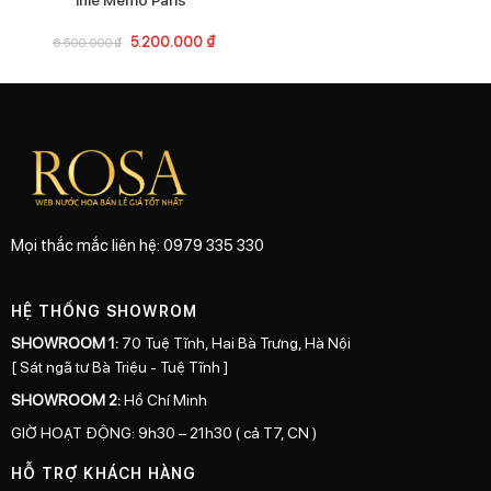
5.200.000
₫
6.500.000
₫
Mọi thắc mắc liên hệ: 0979 335 330
HỆ THỐNG SHOWROM
SHOWROOM 1:
70 Tuệ Tĩnh, Hai Bà Trưng, Hà Nội
[ Sát ngã tư Bà Triệu - Tuệ Tĩnh ]
SHOWROOM 2:
Hồ Chí Minh
GIỜ HOẠT ĐỘNG: 9h30 – 21h30 ( cả T7, CN )
HỖ TRỢ KHÁCH HÀNG