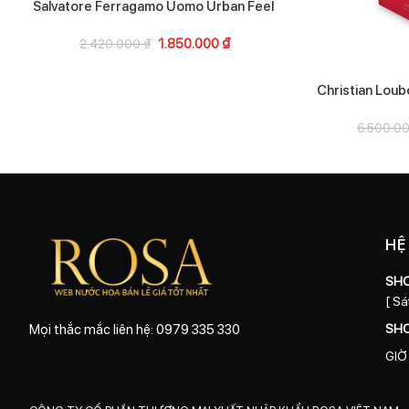
Salvatore Ferragamo Uomo Urban Feel
1.850.000
₫
2.420.000
₫
Christian Loub
6.500.0
HỆ
SH
[ Sá
SH
Mọi thắc mắc liên hệ: 0979 335 330
GIỜ