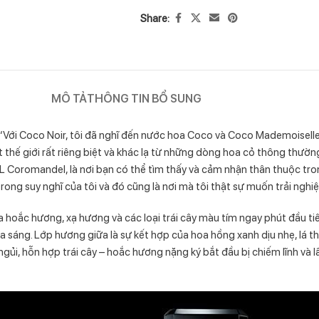
Share:
MÔ TẢ
THÔNG TIN BỔ SUNG
“Với Coco Noir, tôi đã nghĩ đến nước hoa Coco và Coco Mademoiselle 
thế giới rất riêng biệt và khác lạ từ những dòng hoa cỏ thông thường 
 Coromandel, là nơi bạn có thể tìm thấy và cảm nhận thân thuộc tr
trong suy nghĩ của tôi và đó cũng là nơi mà tôi thật sự muốn trải n
oắc hương, xạ hương và các loại trái cây màu tím ngay phút đầu tiê
sáng. Lớp hương giữa là sự kết hợp của hoa hồng xanh dịu nhẹ, lá thủ
ủi, hỗn hợp trái cây – hoắc hương nặng ký bắt đầu bị chiếm lĩnh và l