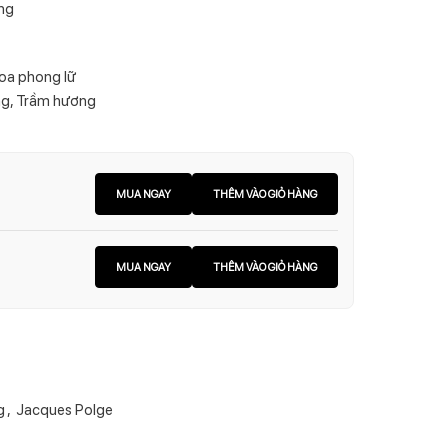
ọng
Hoa phong lữ
ng, Trầm hương
MUA NGAY
THÊM VÀO GIỎ HÀNG
MUA NGAY
THÊM VÀO GIỎ HÀNG
g
,
Jacques Polge