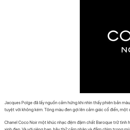
Jacques Polge đã lấy nguồn cảm hứng khi nhìn thấy phiên bản màu
tuyệt vời không kém. Tông màu đen gợi lên cảm giác cổ điển, một c
Chanel Coco Noir một khúc nhạc đệm đậm chất Baroque trữ tình hay
xinh đẹp. Và với riêng bạn, hãy thử cảm nhận và đắm chìm trong mù