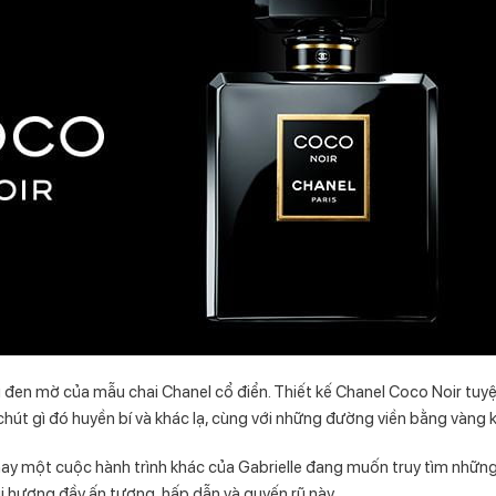
 đen mờ của mẫu chai Chanel cổ điển. Thiết kế Chanel Coco Noir tu
hút gì đó huyền bí và khác lạ, cùng với những đường viền bằng vàng k
 một cuộc hành trình khác của Gabrielle đang muốn truy tìm những k
i hương đầy ấn tượng, hấp dẫn và quyến rũ này.