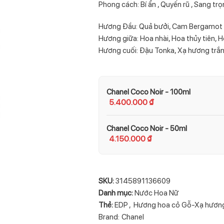
Phong cách: Bí ẩn , Quyến rũ , Sang tr
Hương Đầu: Quả bưởi, Cam Bergamot
Hương giữa: Hoa nhài, Hoa thủy tiên, 
Hương cuối: Đậu Tonka, Xạ hương trắ
Chanel Coco Noir - 100ml
5.400.000
₫
Chanel Coco Noir - 50ml
4.150.000
₫
SKU:
3145891136609
Danh mục:
Nước Hoa Nữ
Thẻ:
EDP
,
Hương hoa cỏ Gỗ-Xạ hươn
Brand:
Chanel