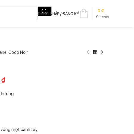
0
₫
ĐĂNG NHẬP / ĐĂNG KÝ
0
items
anel Coco Noir
0
₫
ạ hương
 vòng một cánh tay