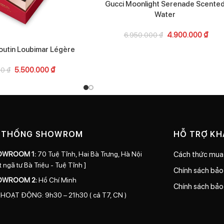
Gucci Moonlight Serenade Scente
Water
4.900.000
₫
6.950.000
₫
outin Loubimar Légère
5.500.000
₫
00
₫
 THỐNG SHOWROM
HỖ TRỢ K
OWROOM 1:
70 Tuệ Tĩnh, Hai Bà Trưng, Hà Nội
Cách thức mua
t ngã tư Bà Triệu - Tuệ Tĩnh ]
Chính sách bả
OWROOM 2:
Hồ Chí Minh
Chính sách bảo
 HOẠT ĐỘNG: 9h30 – 21h30 ( cả T7, CN )