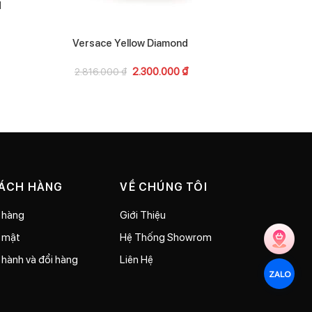
d
Xerjoff Casa
5.80
Versace Yellow Diamond
2.300.000
₫
2.816.000
₫
HÁCH HÀNG
VỀ CHÚNG TÔI
 hàng
Giới Thiệu
o mật
Hệ Thống Showrom
 hành và đổi hàng
Liên Hệ
ZALO