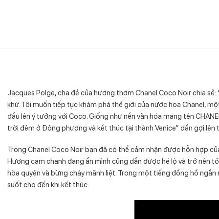
Jacques Polge, cha đẻ của hương thơm Chanel Coco Noir chia sẻ: 
khứ. Tôi muốn tiếp tục khám phá thế giới của nước hoa Chanel, một 
đầu lên ý tưởng với Coco. Giống như nền văn hóa mang tên CHANEL
trời đêm ở Đông phương và kết thúc tại thành Venice” dần gợi lên 
Trong Chanel Coco Noir bạn đã có thể cảm nhận được hỗn hợp của h
Hương cam chanh đang ẩn mình cũng dần được hé lộ và trở nên tỏa 
hòa quyện và bừng cháy mãnh liệt. Trong một tiếng đồng hồ ngắn ng
suốt cho đến khi kết thúc.