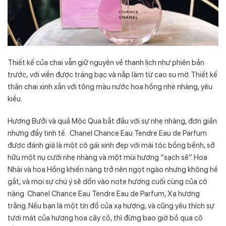
Thiết kế của chai vẫn giữ nguyên vẻ thanh lịch như phiên bản
trước, với viền được tráng bạc và nắp làm từ cao su mờ. Thiết kế
thân chai xinh xắn với tông màu nước hoa hồng nhè nhàng, yêu
kiều.
Hương Bưởi và quả Mộc Qua bắt đầu với sự nhẹ nhàng, đơn giản
nhưng đầy tinh tế. Chanel Chance Eau Tendre Eau de Parfum
được đánh giá là một cô gái xinh đẹp với mái tóc bồng bềnh, sở
hữu một nụ cười nhẹ nhàng và một mùi hương “sạch sẽ”. Hoa
Nhài và hoa Hồng khiến nàng trở nên ngọt ngào nhưng không hề
gắt, và mọi sự chú ý sẽ dồn vào note hương cuối cùng của cô
nàng Chanel Chance Eau Tendre Eau de Parfum, Xạ hương
trắng. Nếu bạn là một tín đồ của xạ hương, và cũng yêu thích sự
tươi mát của hương hoa cây cỏ, thì đừng bao giờ bỏ qua cô