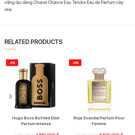
nằng dịu dàng Chanel Chance Eau Tendre Eau de Parfum này
nhé.
RELATED PRODUCTS
-31%
-20%
Hugo Boss Bottled Elixir
Roja Scandal Parfum Pour
Parfum Intense
Femme
2.550.000
₫
8.800.000
₫