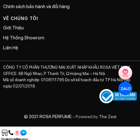
Chính sách bảo hành và đổi hàng
VỀ CHÚNG TÔI
Giới Thiệu
Hệ Thống Showrom
Liên Hệ
CÔNG TY CỔ PHẦN THƯƠNG MẠI XUẤT NHẬP KHẨU ROSA VIỆT NAM
OFFICE: 68 Ngũ Nhạc, P. Thanh Trì, Q.Hoàng Mai – Hà Nội.
Mã số doanh nghiệp: 0108111795 Do sở kế hoạch đầu tư TP Hà Nội cấp
ngày 02/01/2018.
ZALO
© 2021 ROSA PERFUME
– Powered by
The Zest
Shop
Hotline
Map
Facebook