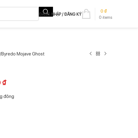
0
₫
ĐĂNG NHẬP / ĐĂNG KÝ
0
items
Byredo Mojave Ghost
0
₫
ng đông