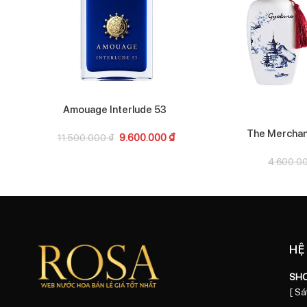
Amouage Interlude 53
The Merchan
9.600.000
₫
11.500.000
₫
4.600.0
HỆ
SH
[ Sá