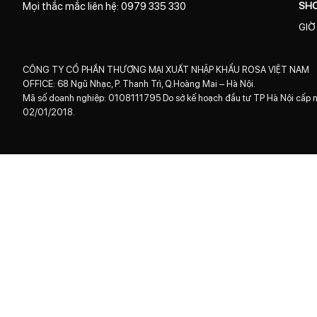
SH
Mọi thắc mắc liên hệ: 0979 335 330
GIỜ
CÔNG TY CỔ PHẦN THƯƠNG MẠI XUẤT NHẬP KHẨU ROSA VIỆT NAM
OFFICE: 68 Ngũ Nhạc, P. Thanh Trì, Q.Hoàng Mai – Hà Nội.
Mã số doanh nghiệp: 0108111795 Do sở kế hoạch đầu tư TP Hà Nội cấp 
02/01/2018.