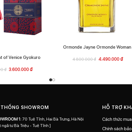
Ormonde Jayne Ormonde Woman
t of Venice Gyokuro
4.490.000
₫
4.800.000
₫
3.600.000
₫
00
₫
 THỐNG SHOWROM
HỖ TRỢ K
OWROOM 1:
70 Tuệ Tĩnh, Hai Bà Trưng, Hà Nội
Cách thức mua
t ngã tư Bà Triệu - Tuệ Tĩnh ]
Chính sách bả