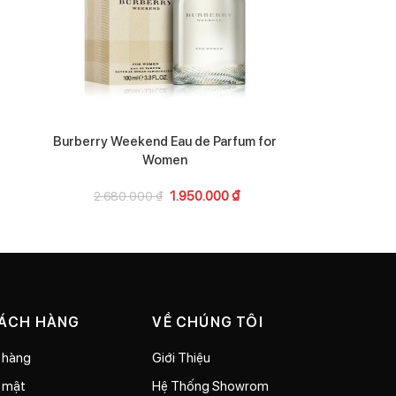
Burberry Weekend Eau de Parfum for
Mize
Women
5.80
1.950.000
₫
2.680.000
₫
HÁCH HÀNG
VỀ CHÚNG TÔI
 hàng
Giới Thiệu
o mật
Hệ Thống Showrom