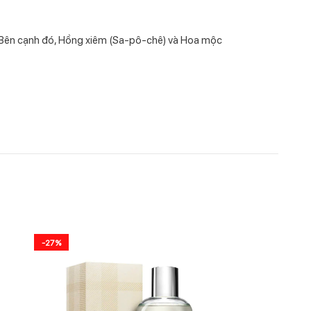
 Bên cạnh đó, Hồng xiêm (Sa-pô-chê) và Hoa mộc
-27%
-16%