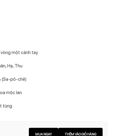
 vòng một cánh tay
ân, Hạ, Thu
m (Sa-pô-chê)
Hoa mộc lan
t tùng
MUA NGAY
THÊM VÀO GIỎ HÀNG