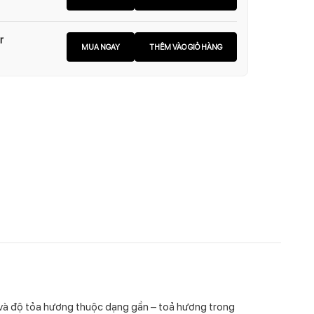
r
MUA NGAY
THÊM VÀO GIỎ HÀNG
. và độ tỏa hương thuộc dạng gần – toả hương trong