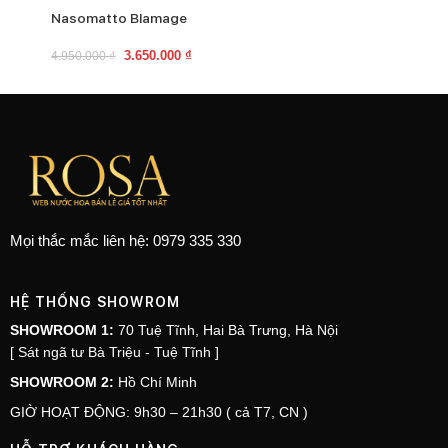
Nasomatto Blamage
3.650.000
₫
4.950.000
₫
Mọi thắc mắc liên hệ: 0979 335 330
HỆ THỐNG SHOWROM
SHOWROOM 1:
70 Tuệ Tĩnh, Hai Bà Trưng, Hà Nội
[ Sát ngã tư Bà Triệu - Tuệ Tĩnh ]
SHOWROOM 2:
Hồ Chí Minh
GIỜ HOẠT ĐỘNG: 9h30 – 21h30 ( cả T7, CN )