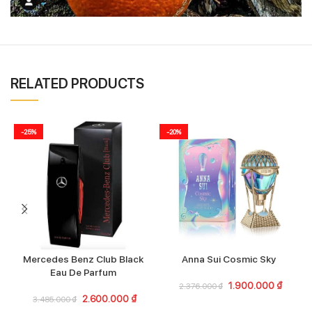
RELATED PRODUCTS
-25%
-20%
Mercedes Benz Club Black
Anna Sui Cosmic Sky
Eau De Parfum
1.900.000
₫
2.376.000
₫
2.600.000
₫
3.485.000
₫