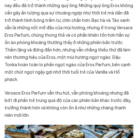
nay đều đã trở thành những quý ông. Những quý ông Eros không
cần gây ấn tượng qua sự choáng ngợp như thời trẻ mà dần đã
trở thành hình bóng trầm tư, chín chắn hơn. Bạc hà và Táo xanh
vẫn là những nốt mở đầu của mùi hương, nhưng ở trong Versace
Eros Parfum, chúng thong thả và có phần khiên tốn hơn hẳn sự
ồn ào phóng khoáng thường thấy ở những phiên bản trước.
Thầm lặng và đứng đắn hơn, nhưng vẫn chẳng thiếu thứ đã làm
nên thương hiệu của Eros, một mùi hương ngọt ngào. Đậu
Tonka hoàn toàn lo phần ngọt ngào của Eros Parfum, bên cạnh
một chút ngọt ngậy gợi nhớ thời tuổi trẻ của Vanilla và Hổ
phách.
Versace Eros Parfum vẫn thu hút, vẫn phóng khoáng nhưng đã
bớt đi phần trẻ trung quá độ của các phiên bản khác trước đây,
trưởng thành hơn và không còn ồn ã như những chàng thanh
niên mới lớn.