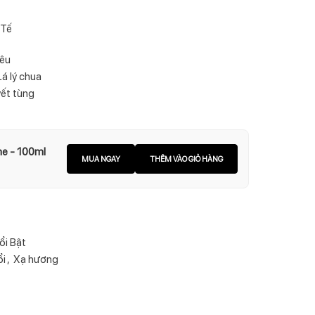
 Tế
iêu
Lá lý chua
yết tùng
me - 100ml
MUA NGAY
THÊM VÀO GIỎ HÀNG
ổi Bật
ổi
,
Xạ hương