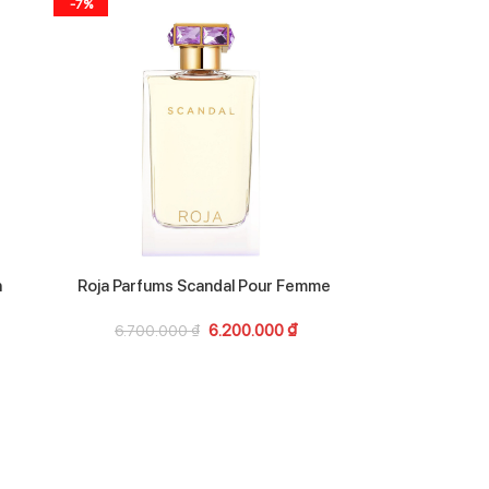
-7%
-36%
n
Roja Parfums Scandal Pour Femme
R
6.200.000
₫
6.700.000
₫
16.50