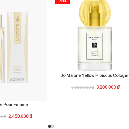
-18%
Jo Malone Yellow Hibiscus Cologe
3.200.000
₫
3.900.000
₫
te Pour Femme
2.450.000
₫
00
₫