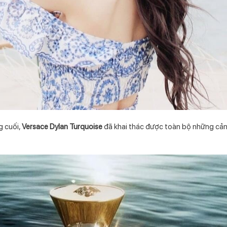
g cuối,
Versace Dylan Turquoise
đã khai thác được toàn bộ những cảm