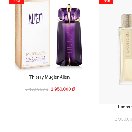
-15%
-16%
Thierry Mugler Alien
2.950.000
₫
3.460.000
₫
Lacos
2.900.0