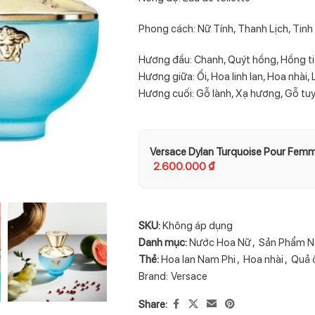
Phong cách: Nữ Tính, Thanh Lịch, Tinh
Hương đầu: Chanh, Quýt hồng, Hồng t
Hương giữa: Ổi, Hoa linh lan, Hoa nhài, 
Hương cuối: Gỗ lành, Xạ hương, Gỗ tu
Versace Dylan Turquoise Pour Fem
2.600.000
₫
SKU:
Không áp dụng
Danh mục:
Nước Hoa Nữ
,
Sản Phẩm N
Thẻ:
Hoa lan Nam Phi
,
Hoa nhài
,
Quả 
Brand:
Versace
Share: