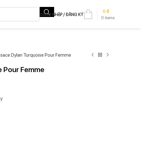
0
₫
ĐĂNG NHẬP / ĐĂNG KÝ
0
items
rsace Dylan Turquoise Pour Femme
se Pour Femme
ây