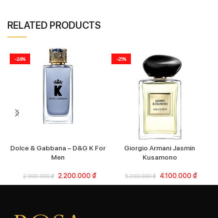
RELATED PRODUCTS
-24%
-21%
Dolce & Gabbana – D&G K For
Giorgio Armani Jasmin
Men
Kusamono
2.200.000
₫
4.100.000
₫
2.900.000
₫
5.200.000
₫