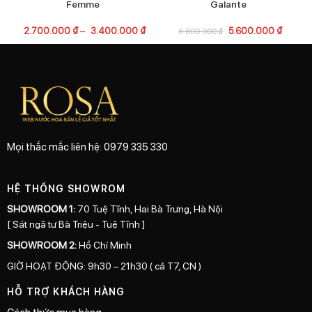
Femme
Galante
2.700.000
₫
–
3.400.000
₫
5.600.000
₫
6.800.000
₫
Mọi thắc mắc liên hệ: 0979 335 330
HỆ THỐNG SHOWROM
SHOWROOM 1:
70 Tuệ Tĩnh, Hai Bà Trưng, Hà Nội
[ Sát ngã tư Bà Triệu - Tuệ Tĩnh ]
SHOWROOM 2:
Hồ Chí Minh
GIỜ HOẠT ĐỘNG: 9h30 – 21h30 ( cả T7, CN )
HỖ TRỢ KHÁCH HÀNG