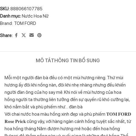
SKU:
888066107785
Danh mục:
Nước Hoa Nữ
Brand:
TOM FORD
Share:
MÔ TẢ
THÔNG TIN BỔ SUNG
Mỗi một người đàn bà đều có một mùi hương riêng. Thứ mùi
hương ấy đôi khi nồng nàn, đôi khi nhẹ nhàng nhưng đều khiến
người đàn ông của họ say mê. Khi nói về mùi hương của hoa
hồng người ta thường liên tưởng đến sự quyến rũ khó cưỡng lại,
khó nắm bắt và phù phiếm như… đàn bà
Với chai nước hoa màu hồng xinh đẹp và phù phiếm 𝐓𝐎𝐌 𝐅𝐎𝐑𝐃
𝐑𝐨𝐬𝐞 𝐏𝐫𝐢𝐜𝐤 cũng vậy, với hàng ngàn cánh hồng tuyệt sắc nhất, từ
hoa hồng tháng Năm đượm hương mê hoặc đến hoa hồng
Bulgari đỏ thắm nồng nàn và cuối cùng là những đoá hồng Thổ