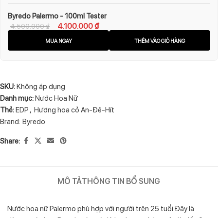
Byredo Palermo - 100ml Tester
4.100.000
₫
4.500.000
₫
MUA NGAY
THÊM VÀO GIỎ HÀNG
SKU:
Không áp dụng
Danh mục:
Nước Hoa Nữ
Thẻ:
EDP
,
Hương hoa cỏ An-Đê-Hít
Brand:
Byredo
Share:
MÔ TẢ
THÔNG TIN BỔ SUNG
Nước hoa nữ Palermo phù hợp với người trên 25 tuổi.Đây là