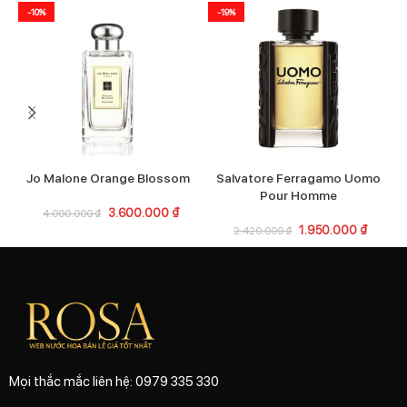
-10%
-19%
Jo Malone Orange Blossom
Salvatore Ferragamo Uomo
Pour Homme
3.600.000
₫
4.000.000
₫
1.950.000
₫
2.420.000
₫
Mọi thắc mắc liên hệ: 0979 335 330