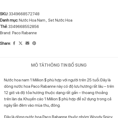
SKU:
3349668572748
Danh mục:
Nước Hoa Nam
,
Set Nước Hoa
Thẻ:
3349668552856
Brand:
Paco Rabanne
Share:
MÔ TẢ
THÔNG TIN BỔ SUNG
Nước hoa nam 1 Million $ phù hợp với người trên 25 tuổi.Đây là
dòng nước hoa Paco Rabanne này có độ lưu hương rất lâu – trên
12 giờ. và độ tỏa hương thuộc dạng rất gần – thoang thoảng
trên làn da. Khuyến cáo 1 Million $ phù hợp để sử dụng trong cả
ngày lẫn đêm vào mùa thu, đông.
Đây là dòng nước hoa Paco Rabanne thuộc nhóm Woody Spicy