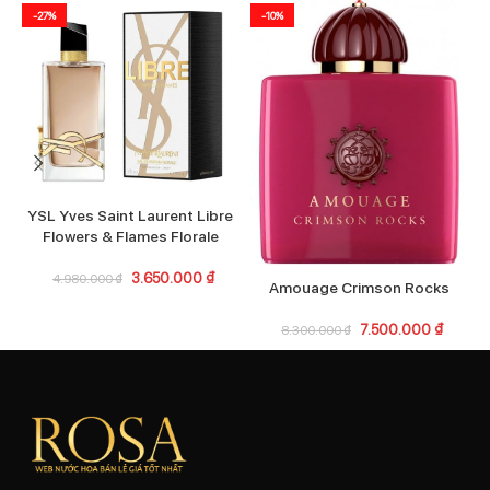
-27%
-10%
YSL Yves Saint Laurent Libre
Flowers & Flames Florale
3.650.000
₫
4.980.000
₫
Amouage Crimson Rocks
7.500.000
₫
8.300.000
₫