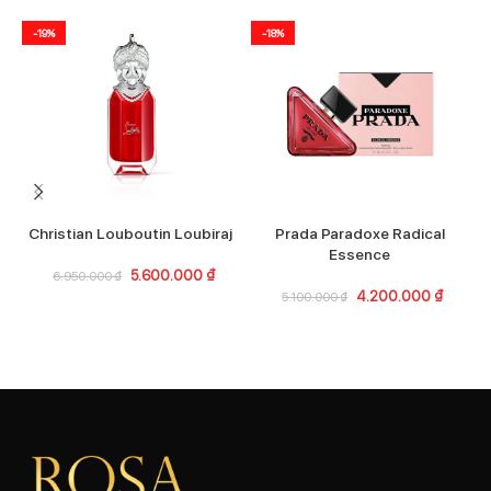
-19%
-18%
Christian Louboutin Loubiraj
Prada Paradoxe Radical
Essence
5.600.000
₫
6.950.000
₫
4.200.000
₫
5.100.000
₫