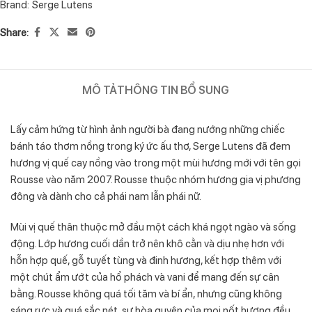
Brand:
Serge Lutens
Share:
MÔ TẢ
THÔNG TIN BỔ SUNG
Lấy cảm hứng từ hình ảnh người bà đang nướng những chiếc
bánh táo thơm nồng trong ký ức ấu thơ, Serge Lutens đã đem
hương vị quế cay nồng vào trong một mùi hương mới với tên gọi
Rousse vào năm 2007. Rousse thuộc nhóm hương gia vị phương
đông và dành cho cả phái nam lẫn phái nữ.
Mùi vị quế thân thuộc mở đầu một cách khá ngọt ngào và sống
động. Lớp hương cuối dần trở nên khô cằn và dịu nhẹ hơn với
hỗn hợp quế, gỗ tuyết tùng và đinh hương, kết hợp thêm với
một chút ẩm ướt của hổ phách và vani để mang đến sự cân
bằng. Rousse không quá tối tăm và bí ẩn, nhưng cũng không
sáng rực và quá sắc nét, sự hòa quyện của mọi nốt hương đều