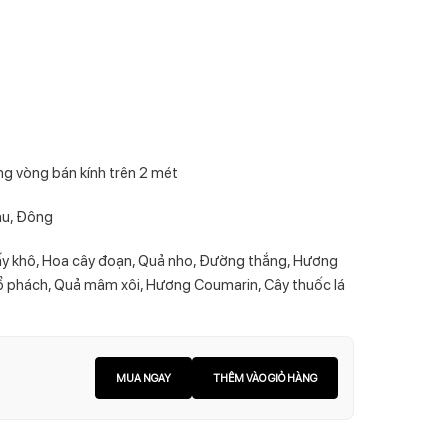
ng vòng bán kính trên 2 mét
hu, Đông
sấy khô, Hoa cây đoạn, Quả nho, Đường thắng, Hương
 Hổ phách, Quả mâm xôi, Hương Coumarin, Cây thuốc lá
MUA NGAY
THÊM VÀO GIỎ HÀNG