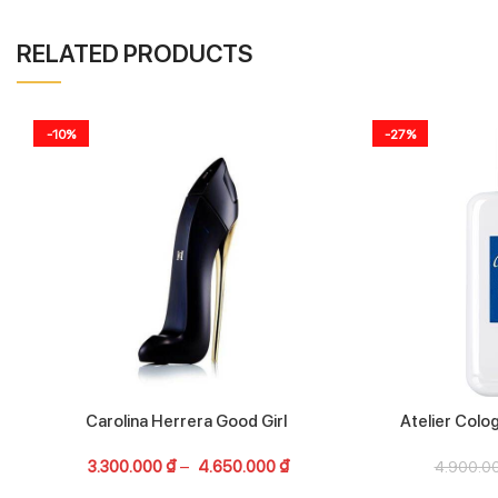
RELATED PRODUCTS
-10%
-27%
Carolina Herrera Good Girl
Atelier Colo
3.300.000
₫
–
4.650.000
₫
4.900.0