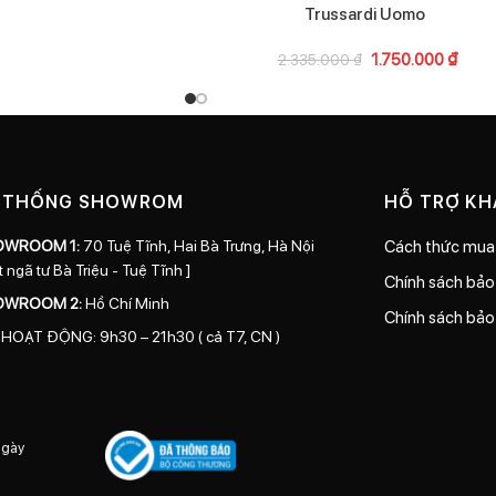
Trussardi Uomo
1.750.000
₫
2.335.000
₫
 THỐNG SHOWROM
HỖ TRỢ K
OWROOM 1:
70 Tuệ Tĩnh, Hai Bà Trưng, Hà Nội
Cách thức mua
t ngã tư Bà Triệu - Tuệ Tĩnh ]
Chính sách bả
OWROOM 2:
Hồ Chí Minh
Chính sách bảo
 HOẠT ĐỘNG: 9h30 – 21h30 ( cả T7, CN )
ngày