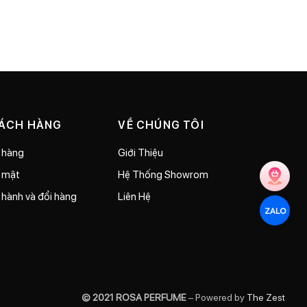
HÁCH HÀNG
VỀ CHÚNG TÔI
 hàng
Giới Thiệu
o mật
Hệ Thống Showrom
 hành và đổi hàng
Liên Hệ
ZALO
© 2021 ROSA PERFUME
– Powered by
The Zest