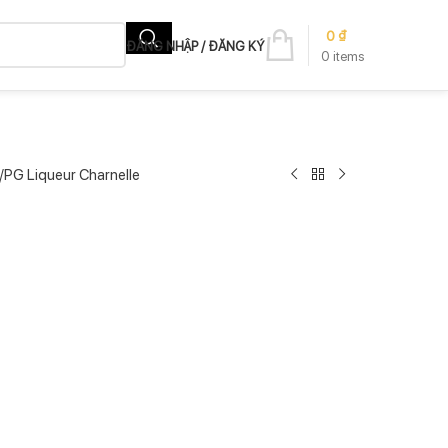
0
₫
ĐĂNG NHẬP / ĐĂNG KÝ
0
items
PG Liqueur Charnelle