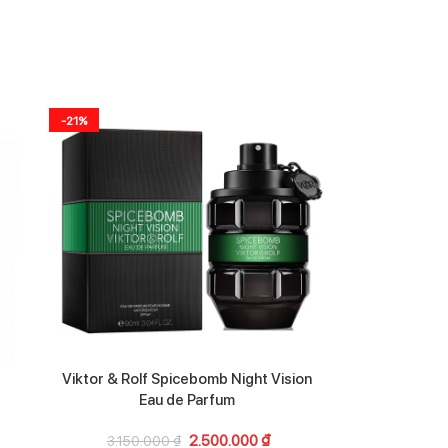
-21%
-6%
Viktor & Rolf Spicebomb Night Vision
Ormonde 
Eau de Parfum
4.800
2.500.000
₫
3.150.000
₫