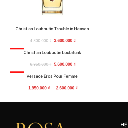
Christian Louboutin Trouble in Heaven
3.600.000
₫
4.800.000
₫
-19%
Christian Louboutin Loubifunk
5.600.000
₫
6.950.000
₫
-21%
Versace Eros Pour Femme
1.950.000
₫
–
2.600.000
₫
HỆ