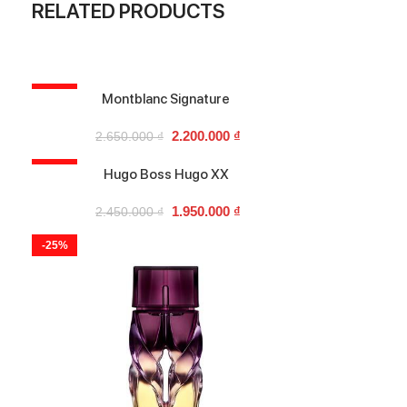
RELATED PRODUCTS
-17%
Montblanc Signature
2.200.000
₫
2.650.000
₫
-20%
Hugo Boss Hugo XX
1.950.000
₫
2.450.000
₫
-25%