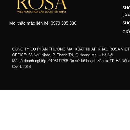
SH
[ Sá
SH
Mọi thắc mắc liên hệ: 0979 335 330
GIỜ
CÔNG TY CỔ PHẦN THƯƠNG MẠI XUẤT NHẬP KHẨU ROSA VIỆ
OFFICE: 68 Ngũ Nhạc, P. Thanh Trì, Q.Hoàng Mai – Hà Nội.
Mã số doanh nghiệp: 0108111795 Do sở kế hoạch đầu tư TP Hà Nội 
02/01/2018.