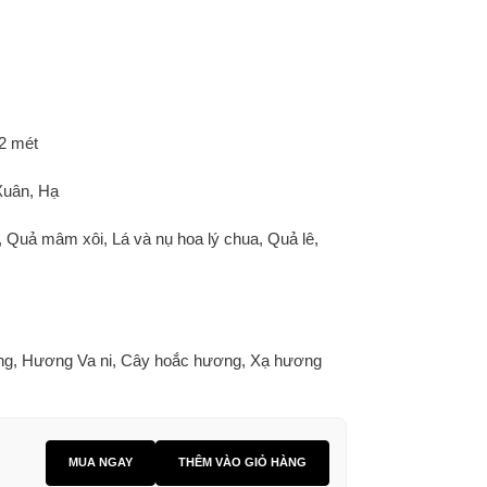
 2 mét
Xuân, Hạ
Quả mâm xôi, Lá và nụ hoa lý chua, Quả lê,
ơng, Hương Va ni, Cây hoắc hương, Xạ hương
MUA NGAY
THÊM VÀO GIỎ HÀNG