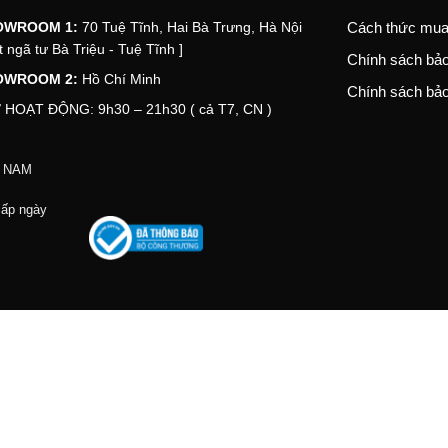
OWROOM 1:
70 Tuệ Tĩnh, Hai Bà Trưng, Hà Nội
Cách thức mua
t ngã tư Bà Triệu - Tuệ Tĩnh ]
Chính sách bả
OWROOM 2:
Hồ Chí Minh
Chính sách bảo
 HOẠT ĐỘNG: 9h30 – 21h30 ( cả T7, CN )
T NAM
cấp ngày