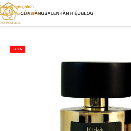
Skip to navigation
CỬA HÀNG
SALE
NHÃN HIỆU
BLOG
Skip to main content
-18%