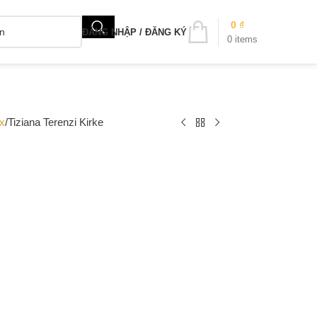
0
₫
ĐĂNG NHẬP / ĐĂNG KÝ
0
items
x
Tiziana Terenzi Kirke