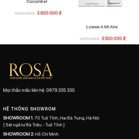
Cucumber
3.600.000
₫
4.000.000
₫
Loewe A Mi Aire
3.500.000
₫
4.310.000
₫
Mọi thắc mắc liên hệ: 0979 335 330
HỆ THỐNG SHOWROM
SHOWROOM 1:
70 Tuệ Tĩnh, Hai Bà Trưng, Hà Nội
[ Sát ngã tư Bà Triệu - Tuệ Tĩnh ]
SHOWROOM 2:
Hồ Chí Minh