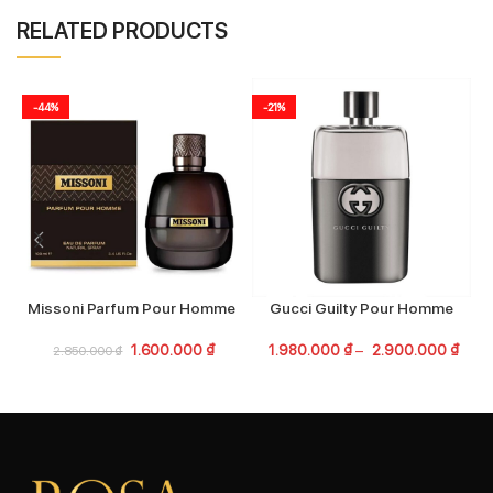
RELATED PRODUCTS
-44%
-21%
Missoni Parfum Pour Homme
Gucci Guilty Pour Homme
1.600.000
₫
1.980.000
₫
–
2.900.000
₫
2.850.000
₫