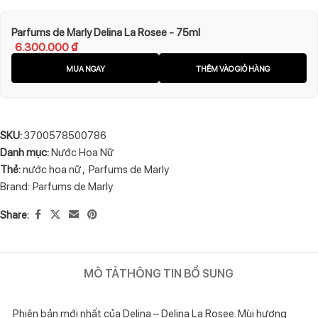
Parfums de Marly Delina La Rosee - 75ml
6.300.000
₫
MUA NGAY
THÊM VÀO GIỎ HÀNG
SKU:
3700578500786
Danh mục:
Nước Hoa Nữ
Thẻ:
nước hoa nữ
,
Parfums de Marly
Brand:
Parfums de Marly
Share:
MÔ TẢ
THÔNG TIN BỔ SUNG
Phiên bản mới nhất của Delina – Delina La Rosee. Mùi hương