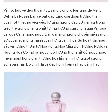
Vẫn sở hữu vẻ đẹp thuần tuý, sang trọng, ở Parfums de Marly
Delina La Rosee bạn sẽ bắt gặp từng giai đoạn trưởng thành
của một thiếu nữ yêu kiều. Từ tầng hương đầu gợi nên sự trong
trẻo, trẻ trung phảng phất từ mùi hương của chùm quả Vải, quả
Lê, quả Cam mọng nước. Dần dần mùi hương chuyển biến sang
sự quyến rũ mỏng manh của những cành hoa. Sự hoà trộn màu
sắc và hương thơm từ Hoa Hồng, Hoa Mẫu Đơn, Hương Nước và
Hương Hoa Cỏ mở ra một chuỗi hương thơm rất đỗi ngọt ngào,
mềm mại, không gian thưởng hoa lấp lánh những giọt sương
sớm ban mai. Đó chính là vẻ đẹp hồn nhiên và hấp dẫn nhất.