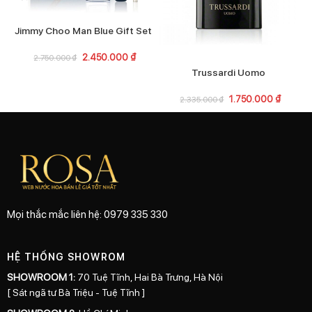
Jimmy Choo Man Blue Gift Set
2.450.000
₫
2.750.000
₫
Trussardi Uomo
1.750.000
₫
2.335.000
₫
Mọi thắc mắc liên hệ: 0979 335 330
HỆ THỐNG SHOWROM
SHOWROOM 1:
70 Tuệ Tĩnh, Hai Bà Trưng, Hà Nội
[ Sát ngã tư Bà Triệu - Tuệ Tĩnh ]