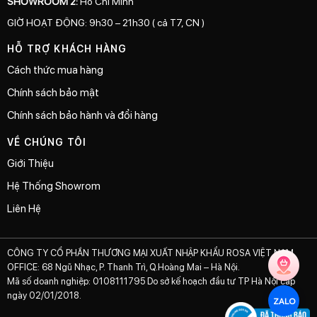
SHOWROOM 2:
Hồ Chí Minh
GIỜ HOẠT ĐỘNG: 9h30 – 21h30 ( cả T7, CN )
HỖ TRỢ KHÁCH HÀNG
Cách thức mua hàng
Chính sách bảo mật
Chính sách bảo hành và đổi hàng
VỀ CHÚNG TÔI
Giới Thiệu
Hệ Thống Showrom
Liên Hệ
CÔNG TY CỔ PHẦN THƯƠNG MẠI XUẤT NHẬP KHẨU ROSA VIỆT NAM
OFFICE: 68 Ngũ Nhạc, P. Thanh Trì, Q.Hoàng Mai – Hà Nội.
Mã số doanh nghiệp: 0108111795 Do sở kế hoạch đầu tư TP Hà Nội cấp
ngày 02/01/2018.
ZALO