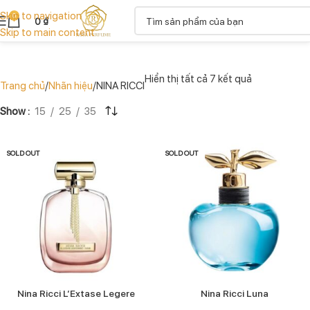
Skip to navigation
0
0
₫
Skip to main content
Hiển thị tất cả 7 kết quả
Trang chủ
Nhãn hiệu
NINA RICCI
Show
15
25
35
SOLD OUT
SOLD OUT
Nina Ricci L’Extase Legere
Nina Ricci Luna