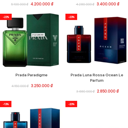
4.200.000
₫
3.400.000
₫
5.100.000
₫
4.280.000
₫
-22%
-23%
Prada Paradigme
Prada Luna Rossa Ocean Le
Parfum
3.250.000
₫
4.150.000
₫
2.850.000
₫
3.680.000
₫
-13%
-20%