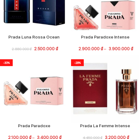
Prada Luna Rossa Ocean
Prada Paradoxe Intense
2.500.000
₫
2.900.000
₫
–
3.900.000
₫
2.880.000
₫
-30%
-28%
Prada Paradoxe
Prada La Femme Intense
2.100.000
₫
–
3.400.000
₫
3.200.000
₫
4.450.000
₫