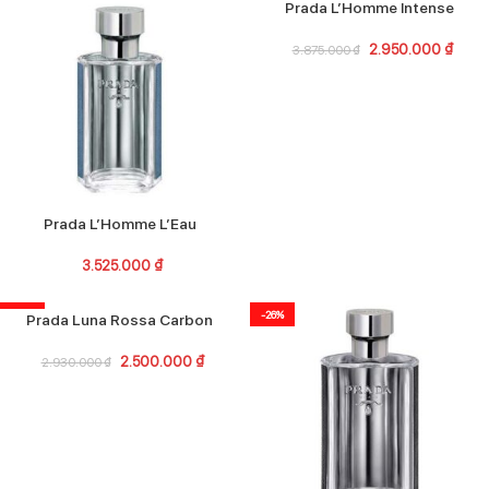
-24%
Prada L’Homme Intense
2.950.000
₫
3.875.000
₫
Prada L’Homme L’Eau
3.525.000
₫
-15%
-26%
Prada Luna Rossa Carbon
2.500.000
₫
2.930.000
₫