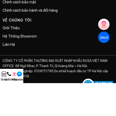
Chính sách bảo mật
Chính sách bảo hành và đổi hàng
VỀ CHÚNG TÔI
Giới Thiệu
Hệ Thống Showrom
ZALO
Liên Hệ
CÔNG TY CỔ PHẦN THƯƠNG MẠI XUẤT NHẬP KHẨU ROSA VIỆT NAM
OFFICE: 68 Ngũ Nhạc, P. Thanh Trì, Q.Hoàng Mai – Hà Nội.
Mã số doanh nghiệp: 0108111795 Do sở kế hoạch đầu tư TP Hà Nội cấp
ngày 02/01/2018.
Shop
Hotline
Map
Facebook
© 2021 ROSA PERFUME
– Powered by
The Zest