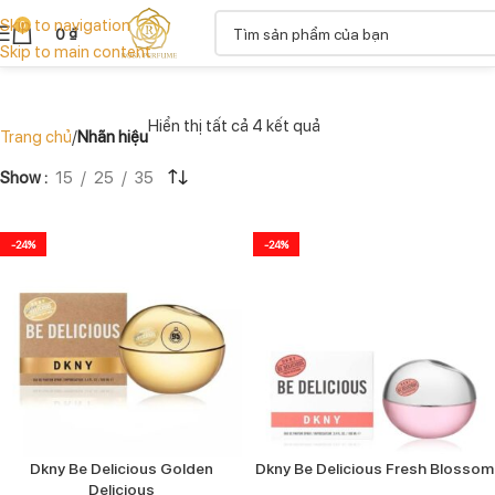
Skip to navigation
0
0
₫
Skip to main content
Hiển thị tất cả 4 kết quả
Trang chủ
Nhãn hiệu
Show
15
25
35
-24%
-24%
Dkny Be Delicious Golden
Dkny Be Delicious Fresh Blossom
Delicious