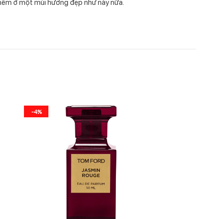
 thêm ở một mùi hương đẹp như này nữa.
-4%
-30%