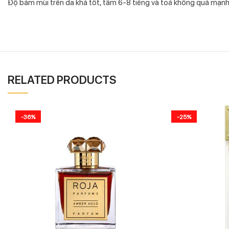
Độ bám mùi trên da khá tốt, tầm 6-8 tiếng và toả không quá mạnh
RELATED PRODUCTS
-36%
-25%