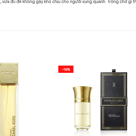
, vừa đủ để không gây khó chịu cho người xung quanh. Trông chờ gì
-19%