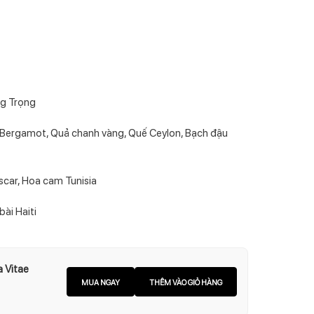
ng Trọng
 Bergamot, Quả chanh vàng, Quế Ceylon, Bạch đậu
car, Hoa cam Tunisia
ài Haiti
a Vitae
MUA NGAY
THÊM VÀO GIỎ HÀNG