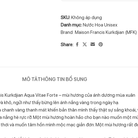
SKU:
Không áp dụng
Danh mục:
Nước Hoa Unisex
Brand:
Maison Francis Kurkdjian (MFK)
Share:
MÔ TẢ
THÔNG TIN BỔ SUNG
is Kurkdjian Aqua Vitae Forte – mùi hương của ánh dương mùa xuân
và khô, ngửi như thấy bừng lên ánh nắng vàng trong ngày hạ.
chanh vàng thanh mát khiến bản thân mình thấy thật sự sảng khoái, v
giữa nắng hè rực rỡ. Một mùi hương hoàn hảo cho bạn nào muốn một m
h thơi và muốn tâm hồn mình mộc mạc giản đơn. Một mùi hương rất đ