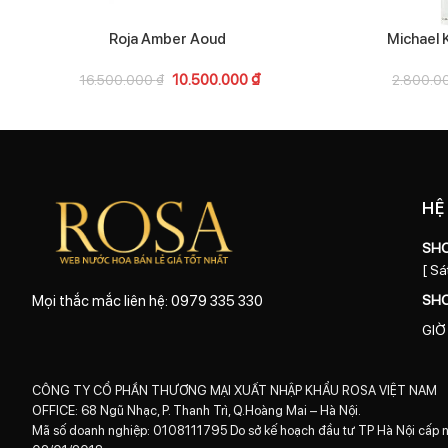
Roja Amber Aoud
Michael 
10.500.000
₫
16.500.000
₫
2.800.0
HỆ
SH
[ Sá
SH
Mọi thắc mắc liên hệ: 0979 335 330
GIỜ
CÔNG TY CỔ PHẦN THƯƠNG MẠI XUẤT NHẬP KHẨU ROSA VIỆT NAM
OFFICE: 68 Ngũ Nhạc, P. Thanh Trì, Q.Hoàng Mai – Hà Nội.
Mã số doanh nghiệp: 0108111795 Do sở kế hoạch đầu tư TP Hà Nội cấp 