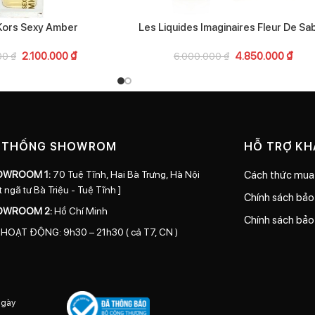
Kors Sexy Amber
Les Liquides Imaginaires Fleur De Sa
2.100.000
₫
4.850.000
₫
00
₫
6.000.000
₫
 THỐNG SHOWROM
HỖ TRỢ K
OWROOM 1:
70 Tuệ Tĩnh, Hai Bà Trưng, Hà Nội
Cách thức mua
t ngã tư Bà Triệu - Tuệ Tĩnh ]
Chính sách bả
OWROOM 2:
Hồ Chí Minh
Chính sách bảo
 HOẠT ĐỘNG: 9h30 – 21h30 ( cả T7, CN )
ngày