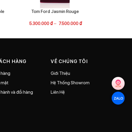
ble
Tom Ford Jasmin Rouge
Gucci G
5.300.000
₫
–
7.500.000
₫
4.09
HÁCH HÀNG
VỀ CHÚNG TÔI
 hàng
Giới Thiệu
o mật
Hệ Thống Showrom
 hành và đổi hàng
Liên Hệ
ZALO