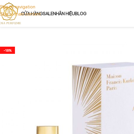
Skip to navigation
CỬA HÀNG
SALE
NHÃN HIỆU
BLOG
Skip to main content
-18%