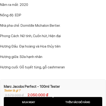
Năm ra mắt: 2020
Nồng độ: EDP
Nhà pha chế: Domitille Michalon Bertier.
Phong Cách: Nữ tính, Cuốn hút, Hiện đại
Hương Đầu: Đại hoàng và Hoa thủy tiên
Hương giữa: Sữa hạnh nhân
Hương cuối: Gỗ tuyết tùng, gỗ cashmeran
Marc Jacobs Perfect - 100ml Tester
Tester là gì ?
2.050.000
₫
3.570.000
₫
MUA NGAY
THÊM VÀO GIỎ HÀNG