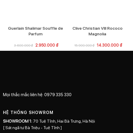
Guerlain Shalimar Souffle de
Clive Christian VIII Rococo
Parfum
Magnolia
2.950.000
₫
14.300.000
₫
3.600.000
₫
15.900.000
₫
Mọi thắc mắc liên hệ: 0979 335 330
HỆ THỐNG SHOWROM
SHOWROOM 1:
70 Tuệ Tĩnh, Hai Bà Trưng, Hà Nội
[ Sát ngã tư Bà Triệu - Tuệ Tĩnh ]