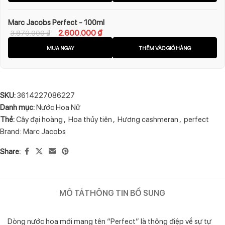
Marc Jacobs Perfect - 100ml
2.600.000
₫
3.870.000
₫
MUA NGAY
THÊM VÀO GIỎ HÀNG
SKU:
3614227086227
Danh mục:
Nước Hoa Nữ
Thẻ:
Cây đại hoàng
,
Hoa thủy tiên
,
Hương cashmeran
,
perfect
Brand:
Marc Jacobs
Share:
MÔ TẢ
THÔNG TIN BỔ SUNG
Dòng nước hoa mới mang tên “Perfect” là thông điệp về sự tự