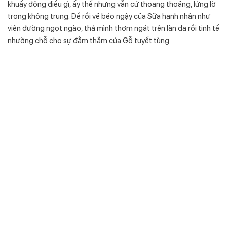
khuấy động điều gì, ấy thế nhưng vẫn cứ thoang thoảng, lửng lờ
trong không trung. Để rồi vẻ béo ngậy của Sữa hạnh nhân như
viên đường ngọt ngào, thả mình thơm ngát trên làn da rồi tinh tế
nhường chỗ cho sự đằm thắm của Gỗ tuyết tùng.